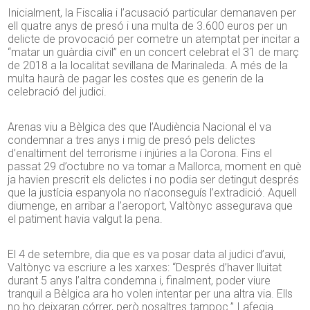
Inicialment, la Fiscalia i l’acusació particular demanaven per
ell quatre anys de presó i una multa de 3.600 euros per un
delicte de provocació per cometre un atemptat per incitar a
“matar un guàrdia civil” en un concert celebrat el 31 de març
de 2018 a la localitat sevillana de Marinaleda. A més de la
multa haurà de pagar les costes que es generin de la
celebració del judici.
Arenas viu a Bèlgica des que l’Audiència Nacional el va
condemnar a tres anys i mig de presó pels delictes
d’enaltiment del terrorisme i injúries a la Corona. Fins el
passat 29 d’octubre no va tornar a Mallorca, moment en què
ja havien prescrit els delictes i no podia ser detingut després
que la justícia espanyola no n’aconseguís l’extradició. Aquell
diumenge, en arribar a l’aeroport, Valtònyc assegurava que
el patiment havia valgut la pena.
El 4 de setembre, dia que es va posar data al judici d’avui,
Valtònyc va escriure a les xarxes: “Després d’haver lluitat
durant 5 anys l’altra condemna i, finalment, poder viure
tranquil a Bèlgica ara ho volen intentar per una altra via. Ells
no ho deixaran córrer, però nosaltres tampoc.” I afegia