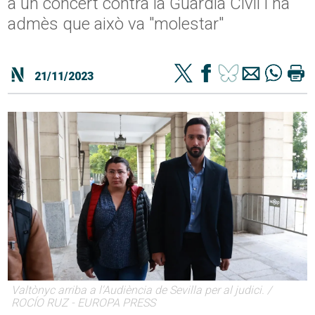
a un concert contra la Guàrdia Civil i ha
admès que això va "molestar"
21/11/2023
Valtònyc arriba a l'Audiència de Sevilla per al judici. /
ROCÍO RUZ - EUROPA PRESS