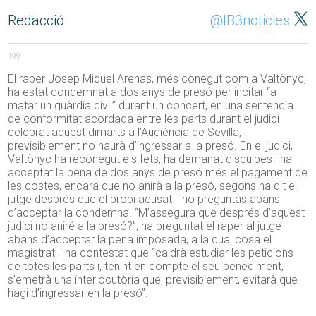
Redacció
@IB3noticies
199
El raper Josep Miquel Arenas, més conegut com a Valtònyc,
ha estat condemnat a dos anys de presó per incitar “a
matar un guàrdia civil” durant un concert, en una sentència
de conformitat acordada entre les parts durant el judici
celebrat aquest dimarts a l’Audiència de Sevilla, i
previsiblement no haurà d’ingressar a la presó. En el judici,
Valtònyc ha reconegut els fets, ha demanat disculpes i ha
acceptat la pena de dos anys de presó més el pagament de
les costes, encara que no anirà a la presó, segons ha dit el
jutge després que el propi acusat li ho preguntàs abans
d’acceptar la condemna. “M’assegura que després d’aquest
judici no aniré a la presó?”, ha preguntat el raper al jutge
abans d’acceptar la pena imposada, a la qual cosa el
magistrat li ha contestat que “caldrà estudiar les peticions
de totes les parts i, tenint en compte el seu penediment,
s’emetrà una interlocutòria que, previsiblement, evitarà que
hagi d’ingressar en la presó”.