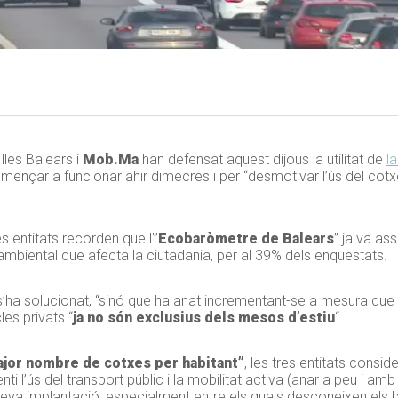
lles Balears i
Mob.Ma
han defensat aquest dijous la utilitat de
la
mençar a funcionar ahir dimecres i per “desmotivar l’ús del cotx
s entitats recorden que l'”
Ecobaròmetre de Balears
” ja va as
mbiental que afecta la ciutadania, per al 39% dels enquestats.
’ha solucionat, “sinó que ha anat incrementant-se a mesura que 
es privats “
ja no són exclusius dels mesos d’estiu
“.
ajor nombre de cotxes per habitant”
, les tres entitats cons
 l’ús del transport públic i la mobilitat activa (anar a peu i am
seva implantació, especialment entre els quals desconeixen els 