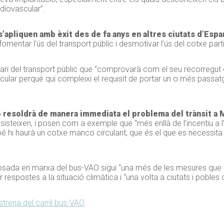
rdiovascular”.
 s’apliquen amb èxit des de fa anys en altres ciutats d’Espa
omentar l’ús del transport públic i desmotivar l’ús del cotxe par
suari del transport públic que “comprovarà com el seu recorregut
icular perquè qui compleixi el requisit de portar un o més pass
 resoldrà de manera immediata el problema del trànsit a 
insisteixen, i posen com a exemple que “més enllà de l’incentiu a 
 hi haurà un cotxe manco circulant, que és el que es necessita per
posada en marxa del bus-VAO sigui “una més de les mesures qu
espostes a la situació climàtica i “una volta a ciutats i pobles 
estrena del carril bus-VAO