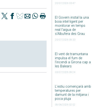
20/07/2026 03:47
El Govern instal·la una
boia intel·ligent per
monitorar en temps
real l’aigua de
s’Albufera des Grau
20/07/2026 09:33
El vent de tramuntana
impulsa el fum de
l’incendi a Girona cap a
les Balears
03/07/2026 09:24
L’estiu començarà amb
temperatures per
damunt de la mitjana i
poca pluja
09/06/2026 02:52