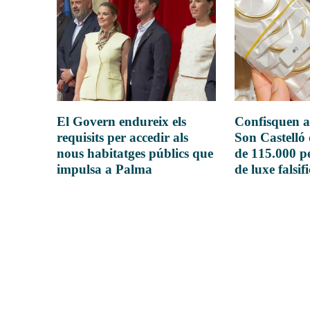
El Govern endureix els
Confisquen a
requisits per accedir als
Son Castelló
nous habitatges públics que
de 115.000 pe
impulsa a Palma
de luxe falsif