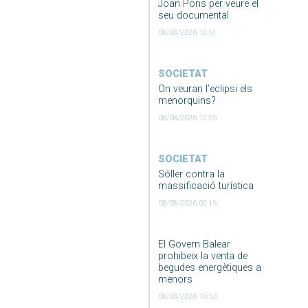
Joan Pons per veure el
seu documental
08/08/2026 12:51
SOCIETAT
On veuran l’eclipsi els
menorquins?
08/08/2026 12:55
SOCIETAT
Sóller contra la
massificació turística
08/08/2026 02:15
El Govern Balear
prohibeix la venta de
begudes energètiques a
menors
08/08/2026 10:53