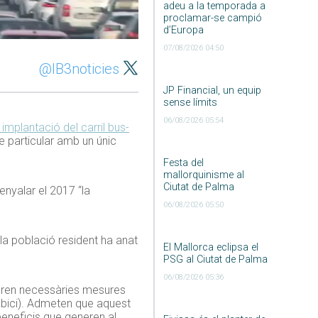
adeu a la temporada a
proclamar-se campió
d’Europa
07/08/2026 04:50
@IB3noticies
JP Financial, un equip
sense límits
06/08/2026 05:54
 implantació del carril bus-
e particular amb un únic
Festa del
mallorquinisme al
Ciutat de Palma
senyalar el 2017 “la
06/08/2026 05:50
la població resident ha anat
El Mallorca eclipsa el
PSG al Ciutat de Palma
06/08/2026 05:36
ideren necessàries mesures
b bici). Admeten que aquest
beneficis que generen al