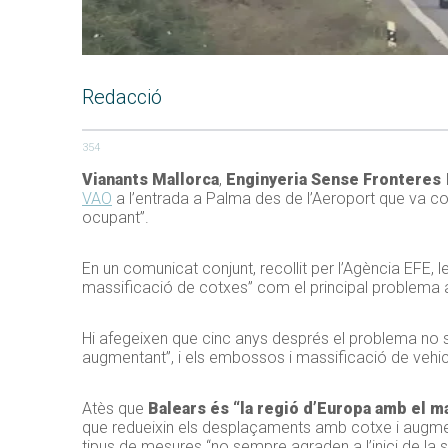
Redacció
354
Vianants Mallorca
,
Enginyeria Sense Fronteres
I
VAO
a l’entrada a Palma des de l’Aeroport que va co
ocupant”.
En un comunicat conjunt, recollit per l’Agència EFE, le
massificació de cotxes” com el principal problema a
Hi afegeixen que cinc anys després el problema no s
augmentant”, i els embossos i massificació de vehicl
Atès que
Balears és “la regió d’Europa amb el m
que redueixin els desplaçaments amb cotxe i augmenti
tipus de mesures “no sempre agraden a l’inici de la 