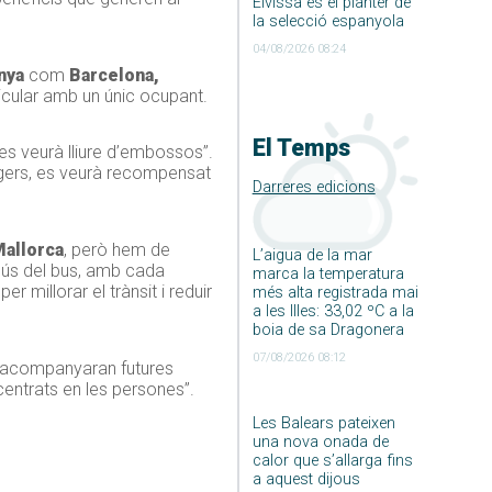
Eivissa és el planter de
la selecció espanyola
04/08/2026 08:24
nya
com
Barcelona,
ticular amb un únic ocupant.
El Temps
 es veurà lliure d’embossos”.
atgers, es veurà recompensat
Darreres edicions
Mallorca
, però hem de
L’aigua de la mar
l’ús del bus, amb cada
marca la temperatura
 millorar el trànsit i reduir
més alta registrada mai
a les Illes: 33,02 ºC a la
boia de sa Dragonera
07/08/2026 08:12
e acompanyaran futures
centrats en les persones”.
Les Balears pateixen
una nova onada de
calor que s’allarga fins
a aquest dijous