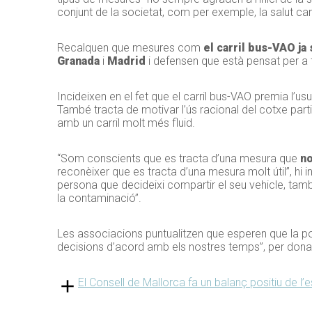
conjunt de la societat, com per exemple, la salut ca
Recalquen que mesures com
el carril bus-VAO ja
Granada
i
Madrid
i defensen que està pensat per a f
Incideixen en el fet que el carril bus-VAO premia l’u
També tracta de motivar l’ús racional del cotxe part
amb un carril molt més fluid.
“Som conscients que es tracta d’una mesura que
no
reconèixer que es tracta d’una mesura molt útil”, hi 
persona que decideixi compartir el seu vehicle, també
la contaminació”.
Les associacions puntualitzen que esperen que la 
decisions d’acord amb els nostres temps”, per donar r
El Consell de Mallorca fa un balanç positiu de l’