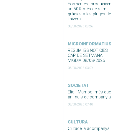
Formentera produeixen
un 50% més de raïm
gràcies a les pluges de
l’hivern
08/08/2026 08:26
MICROINFORMATIUS
RESUM IB3 NOTÍCIES
CAP DE SETMANA
MIGDIA 08/08/2026
08/08/2026 03:09
SOCIETAT
Elio i Mambo, més que
animals de companyia
08/08/2026 07:40
CULTURA
Ciutadella acompanya