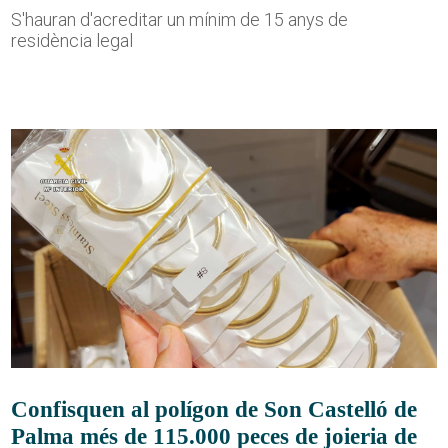
S'hauran d'acreditar un mínim de 15 anys de
residència legal
Confisquen al polígon de Son Castelló de
Palma més de 115.000 peces de joieria de