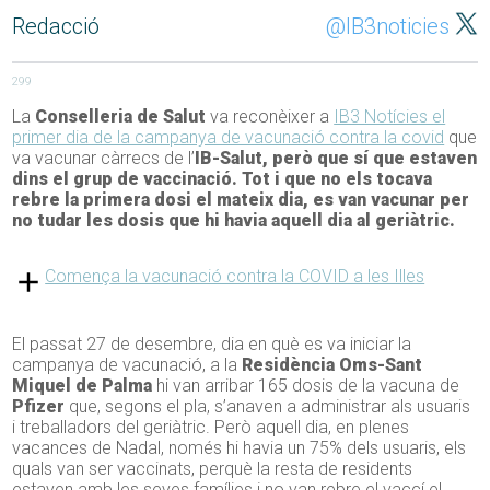
Redacció
@IB3noticies
299
La
Conselleria de Salut
va reconèixer a
IB3 Notícies el
primer dia de la campanya de vacunació contra la covid
que
va vacunar càrrecs de l’
IB-Salut, però que sí que estaven
dins el grup de vaccinació. Tot i que no els tocava
rebre la primera dosi el mateix dia, es van vacunar per
no tudar les dosis que hi havia aquell dia al geriàtric.
Comença la vacunació contra la COVID a les Illes
El passat 27 de desembre, dia en què es va iniciar la
campanya de vacunació, a la
Residència Oms-Sant
Miquel de Palma
hi van arribar 165 dosis de la vacuna de
Pfizer
que, segons el pla, s’anaven a administrar als usuaris
i treballadors del geriàtric. Però aquell dia, en plenes
vacances de Nadal, només hi havia un 75% dels usuaris, els
quals van ser vaccinats, perquè la resta de residents
estaven amb les seves famílies i no van rebre el vaccí el