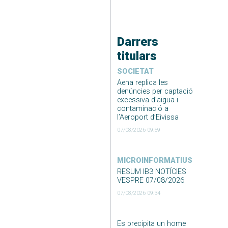
Darrers
titulars
SOCIETAT
Aena replica les
denúncies per captació
excessiva d’aigua i
contaminació a
l’Aeroport d’Eivissa
07/08/2026 09:59
MICROINFORMATIUS
RESUM IB3 NOTÍCIES
VESPRE 07/08/2026
07/08/2026 09:34
Es precipita un home