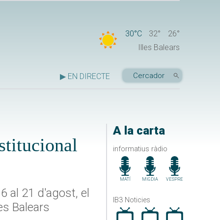
30°C
32°
26°
Illes Balears
▶ EN DIRECTE
A la carta
stitucional
informatius ràdio
MATÍ
MIGDIA
VESPRE
 al 21 d'agost, el
IB3 Noticies
es Balears