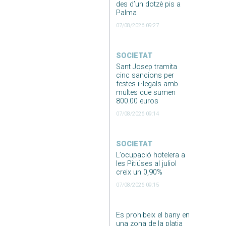
des d’un dotzè pis a
Palma
07/08/2026 09:27
SOCIETAT
Sant Josep tramita
cinc sancions per
festes il·legals amb
multes que sumen
800.00 euros
07/08/2026 09:14
SOCIETAT
L’ocupació hotelera a
les Pitiüses al juliol
creix un 0,90%
07/08/2026 09:15
Es prohibeix el bany en
una zona de la platja