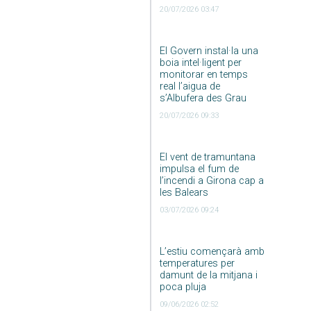
20/07/2026 03:47
El Govern instal·la una
boia intel·ligent per
monitorar en temps
real l’aigua de
s’Albufera des Grau
20/07/2026 09:33
El vent de tramuntana
impulsa el fum de
l’incendi a Girona cap a
les Balears
03/07/2026 09:24
L’estiu començarà amb
temperatures per
damunt de la mitjana i
poca pluja
09/06/2026 02:52