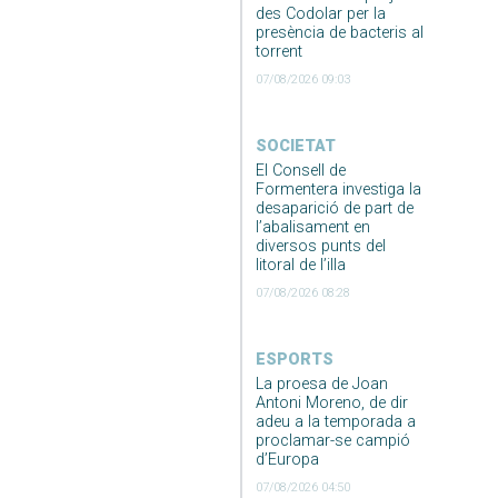
des Codolar per la
presència de bacteris al
torrent
07/08/2026 09:03
SOCIETAT
El Consell de
Formentera investiga la
desaparició de part de
l’abalisament en
diversos punts del
litoral de l’illa
07/08/2026 08:28
ESPORTS
La proesa de Joan
Antoni Moreno, de dir
adeu a la temporada a
proclamar-se campió
d’Europa
07/08/2026 04:50