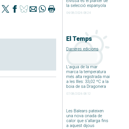
Eivissa és el planter de
la selecció espanyola
04/08/2026 08:24
El Temps
Darreres edicions
L’aigua de la mar
marca la temperatura
més alta registrada mai
a les Illes: 33,02 ºC a la
boia de sa Dragonera
07/08/2026 08:12
Les Balears pateixen
una nova onada de
calor que s’allarga fins
a aquest dijous