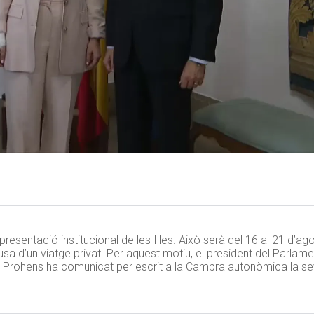
esentació institucional de les Illes. Això serà del 16 al 21 d’ago
sa d’un viatge privat. Per aquest motiu, el president del Parlame
s. Prohens ha comunicat per escrit a la Cambra autonòmica la s