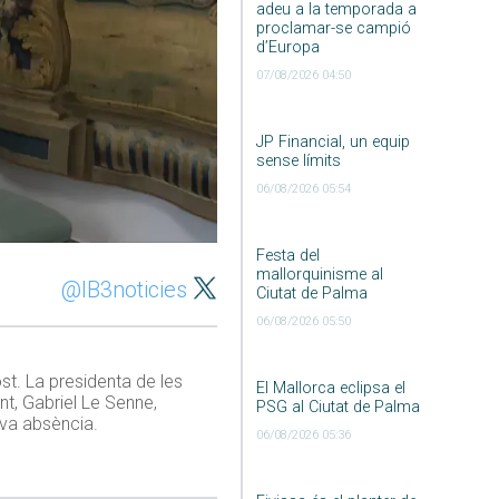
adeu a la temporada a
proclamar-se campió
d’Europa
07/08/2026 04:50
JP Financial, un equip
sense límits
06/08/2026 05:54
Festa del
mallorquinisme al
@IB3noticies
Ciutat de Palma
06/08/2026 05:50
st. La presidenta de les
El Mallorca eclipsa el
nt, Gabriel Le Senne,
PSG al Ciutat de Palma
eva absència.
06/08/2026 05:36