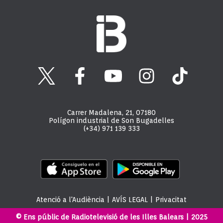
Carrer Madalena, 21, 07180
Polígon industrial de Son Bugadelles
(+34) 971 139 333
Atenció a l'Audiència
|
AVÍS LEGAL
|
Privacitat
© Ens públic de Radiotelevisió de les Illes Balears | 2025