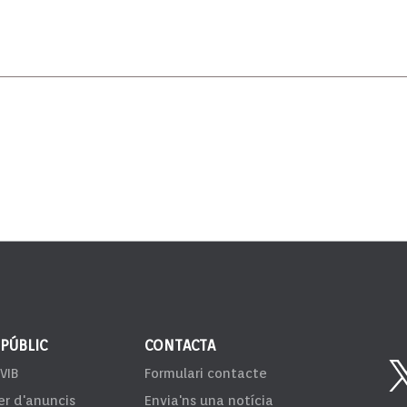
 PÚBLIC
CONTACTA
VIB
Formulari contacte
er d'anuncis
Envia'ns una notícia