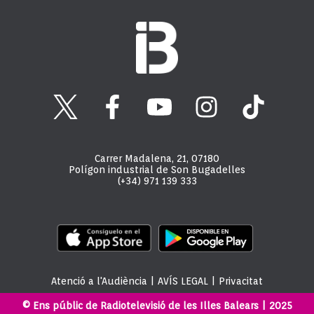
Carrer Madalena, 21, 07180
Polígon industrial de Son Bugadelles
(+34) 971 139 333
Atenció a l'Audiència
|
AVÍS LEGAL
|
Privacitat
© Ens públic de Radiotelevisió de les Illes Balears | 2025