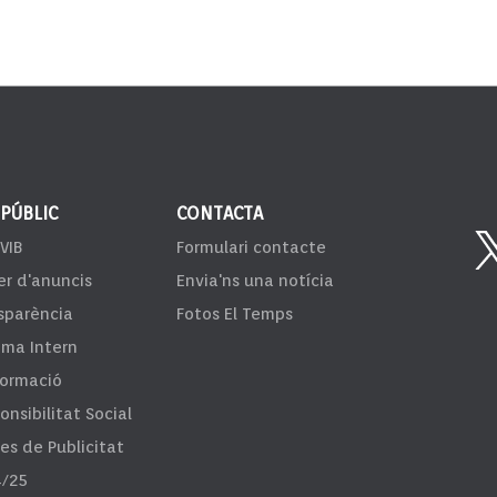
 PÚBLIC
CONTACTA
VIB
Formulari contacte
er d'anuncis
Envia'ns una notícia
sparència
Fotos El Temps
ema Intern
formació
onsibilitat Social
fes de Publicitat
/25