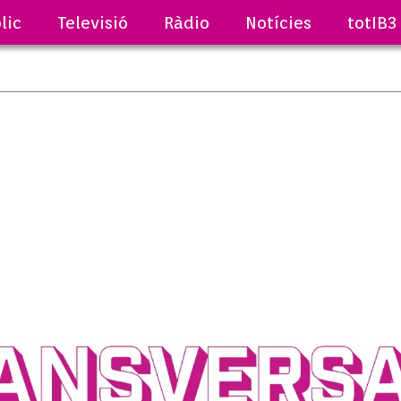
lic
Televisió
Ràdio
Notícies
totIB3