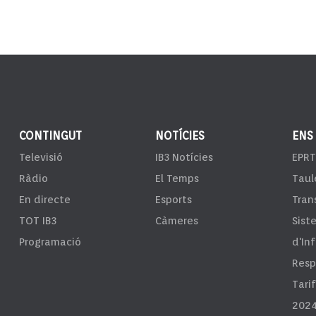
CONTINGUT
NOTÍCIES
ENS
Televisió
IB3 Notícies
EPRT
Ràdio
El Temps
Taul
En directe
Esports
Tran
TOT IB3
Càmeres
Sist
Programació
d'In
Resp
Tari
2024