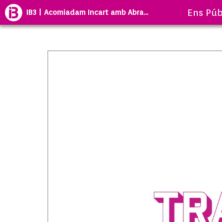
Ens Púb
IB3 | Acomiadam Incart amb Abra...