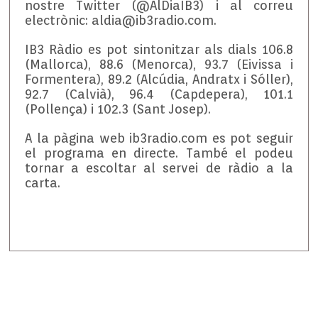
nostre Twitter (@AlDiaIB3) i al correu
electrònic: aldia@ib3radio.com.
IB3 Ràdio es pot sintonitzar als dials 106.8
(Mallorca), 88.6 (Menorca), 93.7 (Eivissa i
Formentera), 89.2 (Alcúdia, Andratx i Sóller),
92.7 (Calvià), 96.4 (Capdepera), 101.1
(Pollença) i 102.3 (Sant Josep).
A la pàgina web ib3radio.com es pot seguir
el programa en directe. També el podeu
tornar a escoltar al servei de ràdio a la
carta.