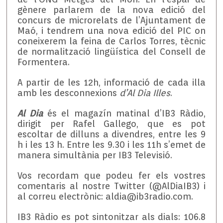
gènere parlarem de la nova edició del
concurs de microrelats de l’Ajuntament de
Maó, i tendrem una nova edició del PIC on
coneixerem la feina de Carlos Torres, tècnic
de normalització lingüística del Consell de
Formentera.
A partir de les 12h, informació de cada illa
amb les desconnexions
d’Al Dia Illes
.
Al Dia
és el magazín matinal d’IB3 Ràdio,
dirigit per Rafel Gallego, que es pot
escoltar de dilluns a divendres, entre les 9
h i les 13 h. Entre les 9.30 i les 11h s’emet de
manera simultània per IB3 Televisió.
Vos recordam que podeu fer els vostres
comentaris al nostre Twitter (@AlDiaIB3) i
al correu electrònic: aldia@ib3radio.com.
IB3 Ràdio es pot sintonitzar als dials: 106.8