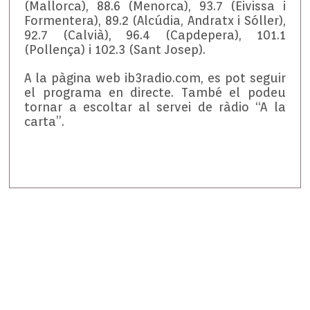
(Mallorca), 88.6 (Menorca), 93.7 (Eivissa i
Formentera), 89.2 (Alcúdia, Andratx i Sóller),
92.7 (Calvià), 96.4 (Capdepera), 101.1
(Pollença) i 102.3 (Sant Josep).
A la pàgina web ib3radio.com, es pot seguir
el programa en directe. També el podeu
tornar a escoltar al servei de ràdio “A la
carta”.