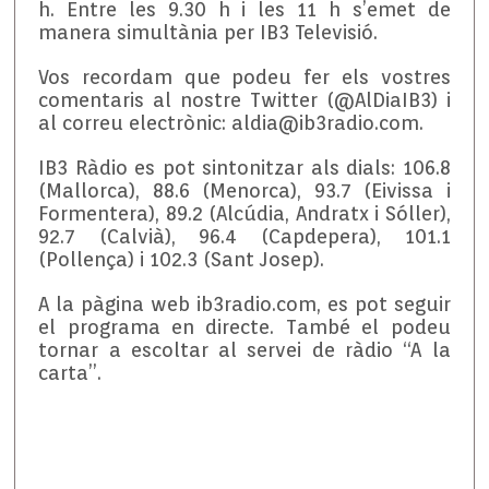
h. Entre les 9.30 h i les 11 h s’emet de
manera simultània per IB3 Televisió.
Vos recordam que podeu fer els vostres
comentaris al nostre Twitter (@AlDiaIB3) i
al correu electrònic: aldia@ib3radio.com.
IB3 Ràdio es pot sintonitzar als dials: 106.8
(Mallorca), 88.6 (Menorca), 93.7 (Eivissa i
Formentera), 89.2 (Alcúdia, Andratx i Sóller),
92.7 (Calvià), 96.4 (Capdepera), 101.1
(Pollença) i 102.3 (Sant Josep).
A la pàgina web ib3radio.com, es pot seguir
el programa en directe. També el podeu
tornar a escoltar al servei de ràdio “A la
carta”.