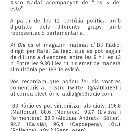
Xisco Nadal acompanyat de “Los 5 del
este”.
A partir de les 11, tertúlia política amb
diputats dels diferents grups amb
representació parlamentària.
Al Dia
és el magazín matinal d’IB3 Ràdio,
dirigit per Rafel Gallego, que es pot seguir
de dilluns a divendres, entre les 9 h i les 13
h. Entre les 9.30 i les 11 h s’emet de manera
simultània per IB3 Televisió.
Vos recordam que podeu fer els vostres
comentaris al nostre Twitter (@AlDiaIB3) i
al correu electrònic: aldia@ib3radio.com.
IB3 Ràdio es pot sintonitzar als dials: 106.8
(Mallorca), 88.6 (Menorca), 93.7 (Eivissa i
Formentera), 89.2 (Alcúdia, Andratx i Sóller),
92.7 (Calvià), 96.4 (Capdepera), 101.1
(Pollença) i 102.3 (Sant Josep).