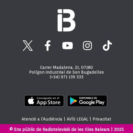
Carrer Madalena, 21, 07180
Polígon industrial de Son Bugadelles
(+34) 971 139 333
Atenció a l'Audiència
|
AVÍS LEGAL
|
Privacitat
© Ens públic de Radiotelevisió de les Illes Balears | 2025