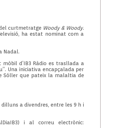
a del curtmetratge
Woody & Woody
.
Televisió, ha estat nominat com a
a Nadal.
at mòbil d’IB3 Ràdio es trasllada a
au”. Una iniciativa encapçalada per
e Sóller que pateix la malaltia de
dilluns a divendres, entre les 9 h i
iaIB3) i al correu electrònic: