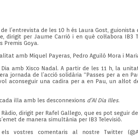
 de l’entrevista de les 10 h és Laura Gost, guionist
 dirigit per Jaume Carrió i en què col·labora IB3 
s Premis Goya.
litat amb Miquel Payeras, Pedro Aguiló Mora i Mari
 Dia amb Xisco Nadal. A partir de les 11 h, la unit
mera jornada de l’acció solidària “Passes per a en P
vol aconseguir una cadira per a en Pau, un al·lot d
e cada illa amb les desconnexions
d’Al Dia Illes
.
àdio, dirigit per Rafel Gallego, que es pot seguir de 
 h s’emet de manera simultània per IB3 Televisió.
s vostres comentaris al nostre Twitter (@AlD