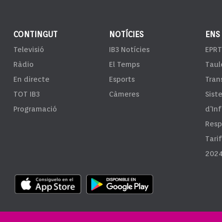
CONTINGUT
NOTÍCIES
ENS
Televisió
IB3 Notícies
EPRT
Ràdio
El Temps
Taul
En directe
Esports
Tran
TOT IB3
Càmeres
Sist
Programació
d'In
Resp
Tari
2024