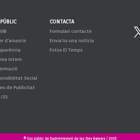
 PÚBLIC
CONTACTA
VIB
Formulari contacte
er d'anuncis
Envia'ns una notícia
sparència
Fotos El Temps
ema Intern
formació
onsibilitat Social
fes de Publicitat
/25
© Ens públic de Radiotelevisió de les Illes Balears | 2025