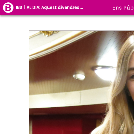
Ens Púb
IB3 | AL DIA: Aquest divendres ...