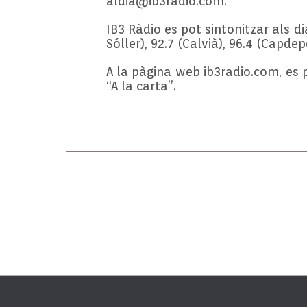
aldia@ib3radio.com.
IB3 Ràdio es pot sintonitzar als dia
Sóller), 92.7 (Calvià), 96.4 (Capdep
A la pàgina web ib3radio.com, es 
“A la carta”.