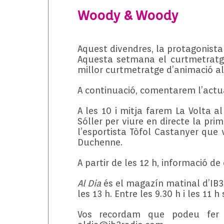
Woody & Woody
Aquest divendres, la protagonista
Aquesta setmana el curtmetratge,
millor curtmetratge d’animació al
A continuació, comentarem l’actua
A les 10 i mitja farem La Volta al
Sóller per viure en directe la pri
l’esportista Tòfol Castanyer que 
Duchenne.
A partir de les 12 h, informació d
Al Dia
és el magazín matinal d’IB3 R
les 13 h. Entre les 9.30 h i les 11
Vos recordam que podeu fer el