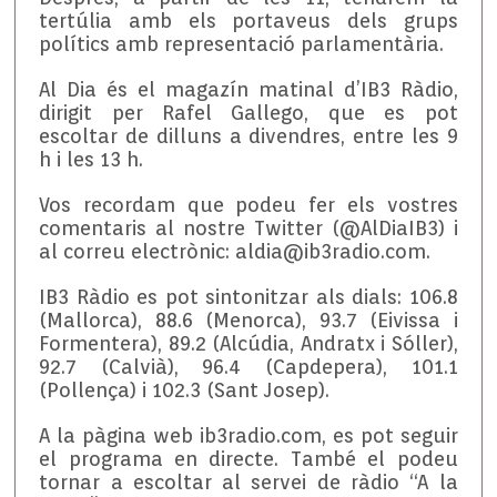
tertúlia amb els portaveus dels grups
polítics amb representació parlamentària.
Al Dia és el magazín matinal d’IB3 Ràdio,
dirigit per Rafel Gallego, que es pot
escoltar de dilluns a divendres, entre les 9
h i les 13 h.
Vos recordam que podeu fer els vostres
comentaris al nostre Twitter (@AlDiaIB3) i
al correu electrònic: aldia@ib3radio.com.
IB3 Ràdio es pot sintonitzar als dials: 106.8
(Mallorca), 88.6 (Menorca), 93.7 (Eivissa i
Formentera), 89.2 (Alcúdia, Andratx i Sóller),
92.7 (Calvià), 96.4 (Capdepera), 101.1
(Pollença) i 102.3 (Sant Josep).
A la pàgina web ib3radio.com, es pot seguir
el programa en directe. També el podeu
tornar a escoltar al servei de ràdio “A la