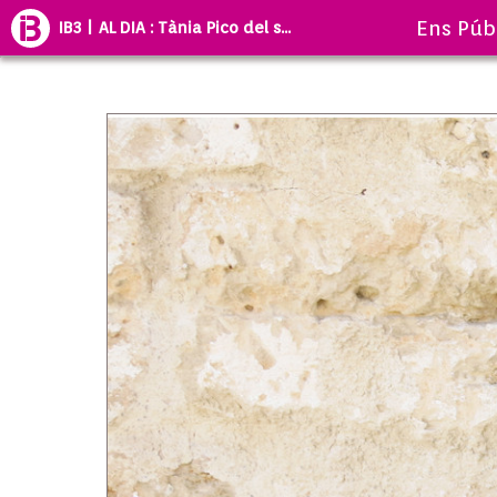
Ens Púb
IB3 | AL DIA : Tània Pico del s...