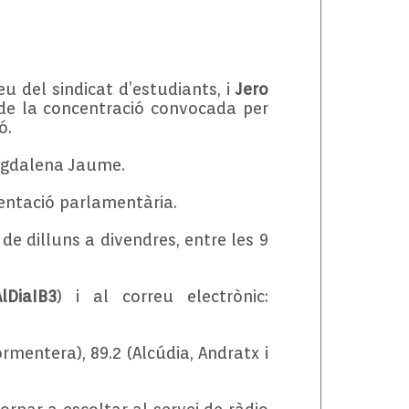
eu del sindicat d’estudiants, i
Jero
de la concentració convocada per
ó.
Magdalena Jaume.
sentació parlamentària.
 de dilluns a divendres, entre les 9
lDiaIB3
) i al correu electrònic:
Formentera), 89.2 (Alcúdia, Andratx i