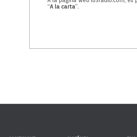
A la pàgina web ib3radio.com, es 
“
A la carta
”.