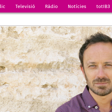
lic
Televisió
Ràdio
Notícies
totIB3