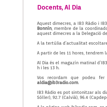
Docents, Al Dia
Aquest dimecres, a IB3 Ràdio i IB
Bonnín
, membre de la coordinado
aquest dimecres a la Delegació de
A la tertúlia d’actualitat escolta
A partir de les 11 hores, tendrem
Al Dia és el magazín matinal d’IB3 
h i les 13 h.
Vos recordam que podeu fer e
aldia@ib3radio.com
.
IB3 Ràdio es pot sintonitzar als dia
Sóller), 92.7 (Calvià), 96.4 (Capdep