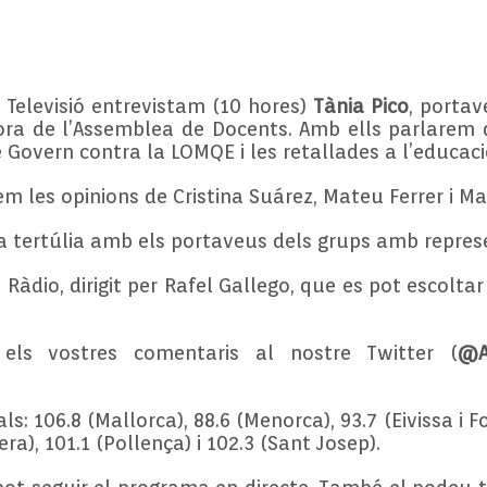
3 Televisió entrevistam (10 hores)
Tània Pico
, portav
ra de l’Assemblea de Docents. Amb ells parlarem 
 Govern contra la LOMQE i les retallades a l’educaci
rem les opinions de Cristina Suárez, Mateu Ferrer i 
 la tertúlia amb els portaveus dels grups amb repre
Ràdio, dirigit per Rafel Gallego, que es pot escoltar
ls vostres comentaris al nostre Twitter (
@A
ls: 106.8 (Mallorca), 88.6 (Menorca), 93.7 (Eivissa i 
era), 101.1 (Pollença) i 102.3 (Sant Josep).