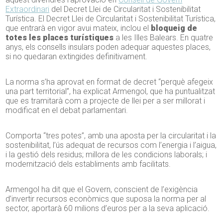
Extraordinari
del Decret Llei de Circularitat i Sostenibilitat
Turística. El Decret Llei de Circularitat i Sostenibilitat Turística,
que entrarà en vigor avui mateix, inclou el
bloqueig de
totes les places turístiques
a les Illes Balears. En quatre
anys, els consells insulars poden adequar aquestes places,
si no quedaran extingides definitivament.
La norma s’ha aprovat en format de decret “perquè afegeix
una part territorial”, ha explicat Armengol, que ha puntualitzat
que es tramitarà com a projecte de llei per a ser millorat i
modificat en el debat parlamentari.
Comporta “tres potes”, amb una aposta per la circularitat i la
sostenibilitat, l’ús adequat de recursos com l’energia i l’aigua,
i la gestió dels residus; millora de les condicions laborals; i
modernització dels establiments amb facilitats.
Armengol ha dit que el Govern, conscient de l’exigència
d’invertir recursos econòmics que suposa la norma per al
sector, aportarà 60 milions d’euros per a la seva aplicació.