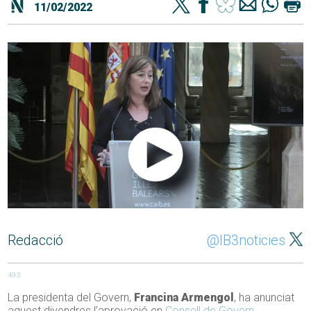
11/02/2022
Redacció
@IB3noticies
493
La presidenta del Govern,
Francina Armengol
, ha anunciat
aquest divendres l’aprovació en
Consell de Govern