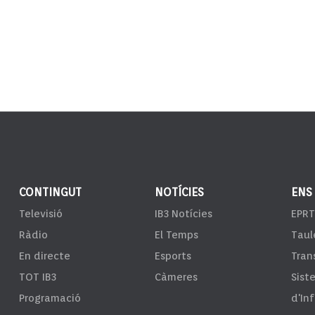
CONTINGUT
NOTÍCIES
ENS
Televisió
IB3 Notícies
EPRT
Ràdio
El Temps
Taul
En directe
Esports
Tran
TOT IB3
Càmeres
Sist
Programació
d'In