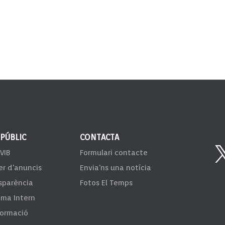
 PÚBLIC
CONTACTA
VIB
Formulari contacte
er d'anuncis
Envia'ns una notícia
sparència
Fotos El Temps
ema Intern
formació