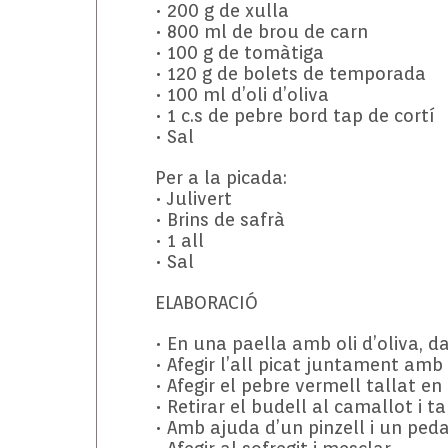
• 200 g de xulla
• 800 ml de brou de carn
• 100 g de tomàtiga
• 120 g de bolets de temporada
• 100 ml d’oli d’oliva
• 1 c.s de pebre bord tap de cortí
• Sal
Per a la picada:
• Julivert
• Brins de safrà
• 1 all
• Sal
ELABORACIÓ
• En una paella amb oli d’oliva, d
• Afegir l’all picat juntament amb 
• Afegir el pebre vermell tallat en
• Retirar el budell al camallot i tal
• Amb ajuda d’un pinzell i un pedaç