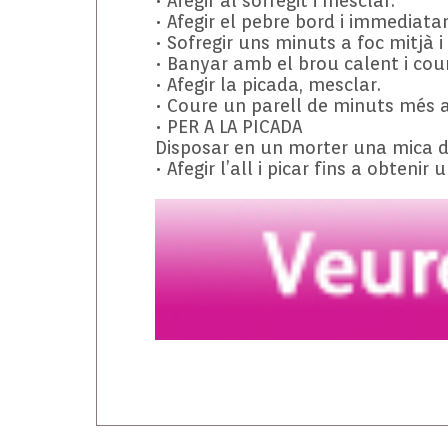
• Afegir al sofregit i mesclar.
• Afegir el pebre bord i immediat
• Sofregir uns minuts a foc mitjà i 
• Banyar amb el brou calent i cour
• Afegir la picada, mesclar.
• Coure un parell de minuts més a 
• PER A LA PICADA
Disposar en un morter una mica de
• Afegir l’all i picar fins a obtenir