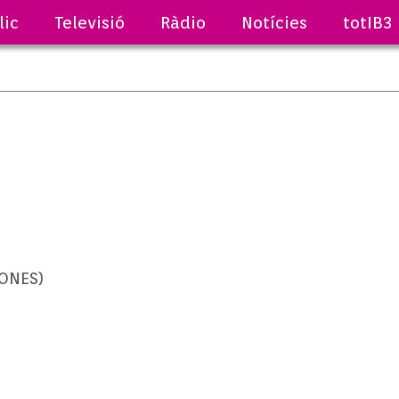
lic
Televisió
Ràdio
Notícies
totIB3
ONES)