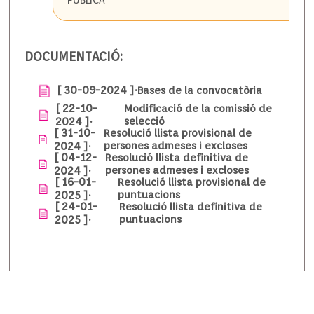
PUBLICA
DOCUMENTACIÓ:
[ 30-09-2024 ]·
Bases de la convocatòria
[ 22-10-
Modificació de la comissió de
2024 ]·
selecció
[ 31-10-
Resolució llista provisional de
2024 ]·
persones admeses i excloses
[ 04-12-
Resolució llista definitiva de
2024 ]·
persones admeses i excloses
[ 16-01-
Resolució llista provisional de
2025 ]·
puntuacions
[ 24-01-
Resolució llista definitiva de
2025 ]·
puntuacions