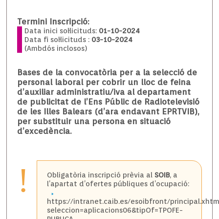
Termini Inscripció:
Data inici sol·licituds:
01-10-2024
Data fi sol·licituds :
03-10-2024
(Ambdós inclosos)
Bases de la convocatòria per a la selecció de
personal laboral per cobrir un lloc de feina
d’auxiliar administratiu/iva al departament
de publicitat de l’Ens Públic de Radiotelevisió
de les Illes Balears (d’ara endavant EPRTVIB),
per substituir una persona en situació
d’excedència.
!
Obligatòria inscripció prèvia al
SOIB
, a
l’apartat d’ofertes públiques d’ocupació:
https://intranet.caib.es/esoibfront/principal.xhtm
seleccion=aplicacions06&tipOf=TPOFE-