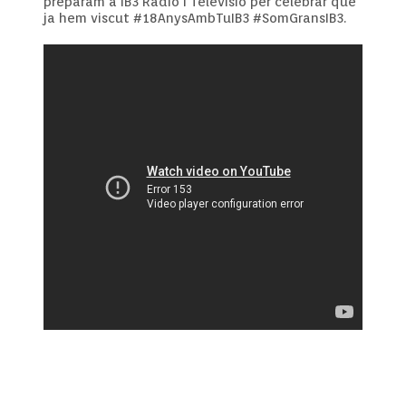
preparam a IB3 Ràdio i Televisió per celebrar que
ja hem viscut #18AnysAmbTuIB3 #SomGransIB3.