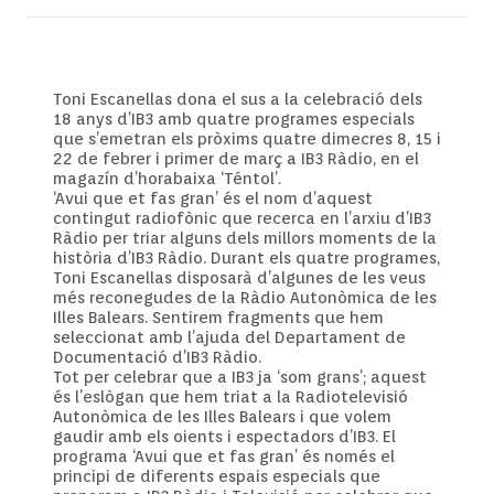
Toni Escanellas dona el sus a la celebració dels
18 anys d’IB3 amb quatre programes especials
que s’emetran els pròxims quatre dimecres 8, 15 i
22 de febrer i primer de març a IB3 Ràdio, en el
magazín d’horabaixa ‘Téntol’.
‘Avui que et fas gran’ és el nom d’aquest
contingut radiofònic que recerca en l’arxiu d’IB3
Ràdio per triar alguns dels millors moments de la
història d’IB3 Ràdio. Durant els quatre programes,
Toni Escanellas disposarà d’algunes de les veus
més reconegudes de la Ràdio Autonòmica de les
Illes Balears. Sentirem fragments que hem
seleccionat amb l’ajuda del Departament de
Documentació d’IB3 Ràdio.
Tot per celebrar que a IB3 ja ‘som grans’; aquest
és l’eslògan que hem triat a la Radiotelevisió
Autonòmica de les Illes Balears i que volem
gaudir amb els oients i espectadors d’IB3. El
programa ‘Avui que et fas gran’ és només el
principi de diferents espais especials que