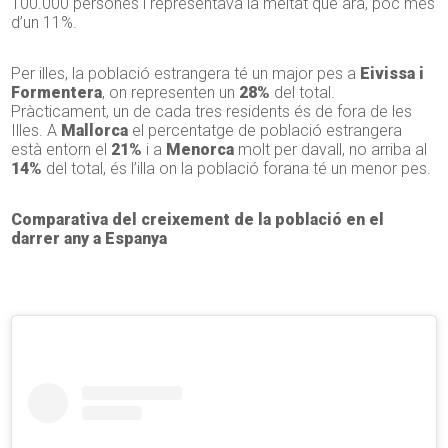
100.000 persones i representava la meitat que ara, poc més
d’un 11%.
Per illes, la població estrangera té un major pes a
Eivissa i
Formentera
, on representen un
28%
del total.
Pràcticament, un de cada tres residents és de fora de les
Illes. A
Mallorca
el percentatge de població estrangera
està entorn el
21%
i a
Menorca
molt per davall, no arriba al
14%
del total, és l’illa on la població forana té un menor pes.
Comparativa del creixement de la població en el
darrer any a Espanya