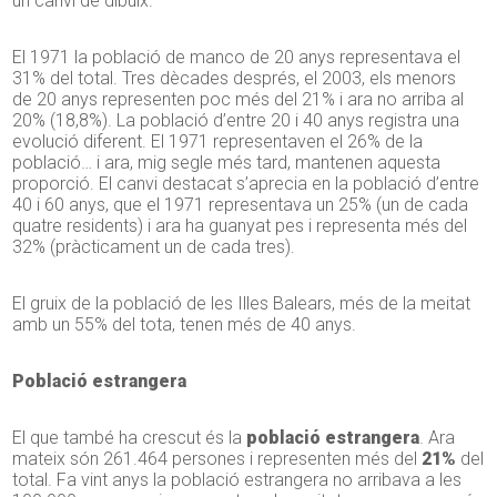
un canvi de dibuix.
El 1971 la població de manco de
20
anys representava el
31% del total. Tres dècades després, el 2003, els menors
de
20
anys representen poc més del 21% i ara no arriba al
20% (18,8%). La població d’entre 20 i 40 anys registra una
evolució diferent. El 1971 representaven el 26% de la
població… i ara, mig segle més tard, mantenen aquesta
proporció. El canvi destacat s’aprecia en la població d’entre
40 i 60 anys, que el 1971 representava un 25% (un de cada
quatre residents) i ara ha guanyat pes i representa més del
32% (pràcticament un de cada tres).
El gruix de la població de les Illes Balears, més de la meitat
amb un 55% del tota, tenen més de
40
anys.
Població estrangera
El que també ha crescut és la
població estrangera
. Ara
mateix són 261.464 persones i representen més del
21%
del
total. Fa vint anys la població estrangera no arribava a les