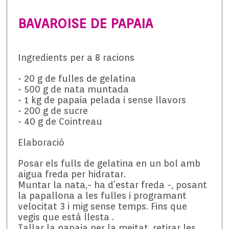
BAVAROISE DE PAPAIA
Ingredients per a 8 racions
• 20 g de fulles de gelatina
• 500 g de nata muntada
• 1 kg de papaia pelada i sense llavors
• 200 g de sucre
• 40 g de Cointreau
Elaboració
Posar els fulls de gelatina en un bol amb
aigua freda per hidratar.
Muntar la nata,- ha d’estar freda -, posant
la papallona a les fulles i programant
velocitat 3 i mig sense temps. Fins que
vegis que està llesta .
Tallar la papaia per la meitat, retirar les