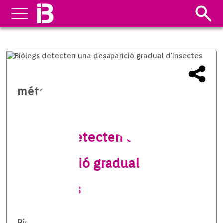
méteo temps i natura
Biòlegs detecten una
desaparició gradual
d’insectes
Biòlegs detecten una desaparició gradual