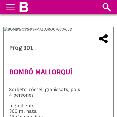
Prog 301
BOMBÓ MALLORQUÍ
Sorbets, còctel, granissats, pols
4 persones
Ingredients
300 ml nata
45 g sucre glaç