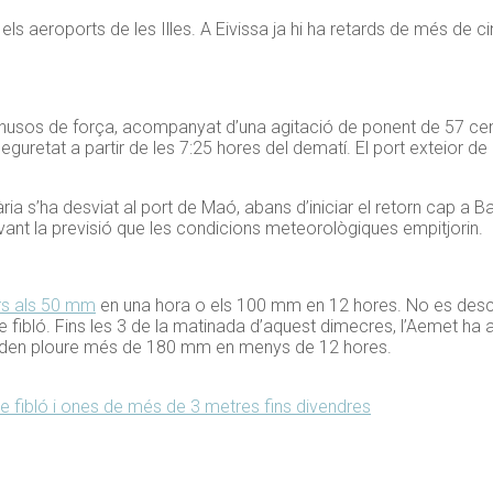
els aeroports de les Illes. A
Eivissa
ja hi ha retards de més de ci
8 nusos de força, acompanyat d’una agitació de ponent de 57 cent
guretat a partir de les 7:25 hores del dematí. El port exteior de 
ia s’ha desviat al port de Maó, abans d’iniciar el retorn cap a 
vant la previsió que les condicions meteorològiques empitjorin.
rs als 50 mm
en una hora o els 100 mm en 12 hores. No es desca
 fibló. F
ins les 3 de la matinada d’aquest dimecres, l’Aemet ha ac
poden ploure més de 180 mm en menys de 12 hores.
de fibló i ones de més de 3 metres fins divendres