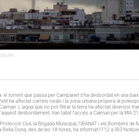
Sastre.
a: el torrent que passa per Campanet
s’
ha desbordat en una baix
tit ha afectat camins rurals i la zona urbana propera al poliesp
imari. L’aigua que no pot filtrar la terra ha afectat diversos tr
d’aquest desbordament,
han tallat l’accés a
Caimari
per la MA-21
Protecció Civil, la Brigada Municipal,
l’
IBANAT
i els Bombers de M
la Bella Dona, des de les 18 hores, ha informat
l’112
a
IB3
Notícies