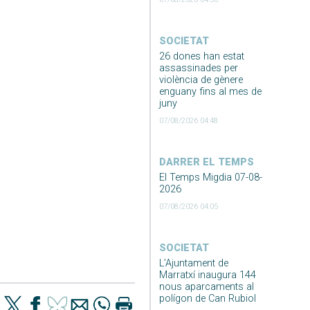
SOCIETAT
26 dones han estat
assassinades per
violència de gènere
enguany fins al mes de
juny
07/08/2026 04:48
DARRER EL TEMPS
El Temps Migdia 07-08-
2026
07/08/2026 04:05
SOCIETAT
L’Ajuntament de
Marratxí inaugura 144
nous aparcaments al
polígon de Can Rubiol