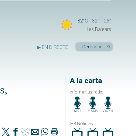
32°C
32°
26°
Illes Balears
▶ EN DIRECTE
A la carta
s,
informatius ràdio
MATÍ
MIGDIA
VESPRE
IB3 Noticies