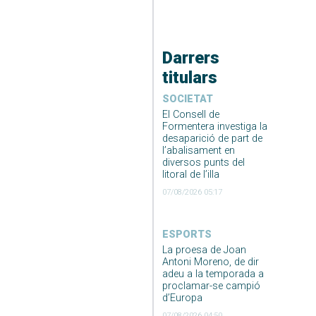
Darrers
titulars
SOCIETAT
El Consell de
Formentera investiga la
desaparició de part de
l’abalisament en
diversos punts del
litoral de l’illa
07/08/2026 05:17
ESPORTS
La proesa de Joan
Antoni Moreno, de dir
adeu a la temporada a
proclamar-se campió
d’Europa
07/08/2026 04:50