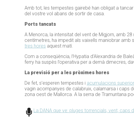
Amb tot, les tempestes gairebé han obligat a tancar 
del vostre vol abans de sortir de casa.
Ports tancats
A Menorca, la intensitat del vent de Migjorn, amb 2
centímetres, ha impedit als vaixells maniobrar amb se
tres hores
aquest matí.
Com a conseqüència, l’Hypatia d’Alexandria de Baleàr
ferry ha suspès l’operativa per a demà dimecres, da
La previsió per a les pròximes hores
De fet, s’esperen tempestes i
acumulacions superio
vagin acompanyes de calabruix, calamarsa i caps de
zona oest de
Mallorca
. A la serra de Tramuntana 
La DANA que ve: pluges torrencials, vent, caps 