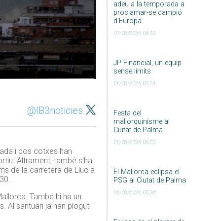
adeu a la temporada a
proclamar-se campió
d’Europa
07/08/2026 04:50
JP Financial, un equip
sense límits
06/08/2026 05:54
@IB3noticies
Festa del
mallorquinisme al
Ciutat de Palma
06/08/2026 05:50
ada i dos cotxes han
ortiu. Altrament, també
s’
ha
ams de la carretera de Lluc a
El Mallorca eclipsa el
30.
PSG al Ciutat de Palma
06/08/2026 05:36
allorca. També hi ha un
. Al santuari ja han plogut