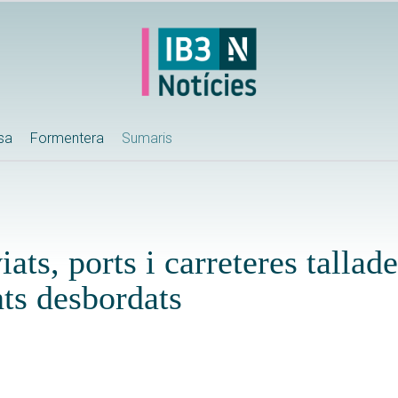
ssa
Formentera
Sumaris
ats, ports i carreteres tallade
nts desbordats