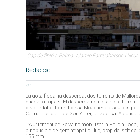
Cap de fibló a Palma. /Jamie Farquaharson i Neus 
Redacció
424
La gota freda ha desbordat dos torrents de Mallorc
quedat atrapats. El desbordament d’aquest torrent Pe
desbordat el torrent de sa Mosquera al seu pas per Ca
Caimari i el camí de Son Amer, a Escorca.
A causa 
L’
Ajuntament de Selva ha mobilitzat la Policia Local, 
autobús ple de gent atrapat a Lluc, prop del salt de 
155 mm.