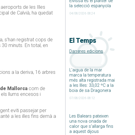
Eivissa és el planter de
la selecció espanyola
 aeroports de les Illes
cipal de Calvià, ha quedat
04/08/2026 08:24
El Temps
a, s’han registrat cops de
30 minuts. En total, en
Darreres edicions
L’aigua de la mar
ions a la deriva, 16 arbres
marca la temperatura
més alta registrada mai
a les Illes: 33,02 ºC a la
 de Mallorca
com de
boia de sa Dragonera
els llums encesos i
07/08/2026 08:12
ent eviti passejar per
nté a les illes fins demà a
Les Balears pateixen
una nova onada de
calor que s’allarga fins
a aquest dijous