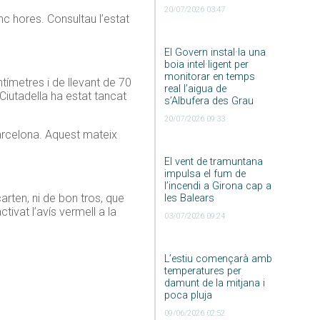
20/07/2026 03:47
nc hores. Consultau l’estat
El Govern instal·la una
boia intel·ligent per
monitorar en temps
ímetres i de llevant de 70
real l’aigua de
Ciutadella ha estat tancat
s’Albufera des Grau
20/07/2026 09:33
Barcelona. Aquest mateix
El vent de tramuntana
impulsa el fum de
l’incendi a Girona cap a
rten, ni de bon tros, que
les Balears
tivat l’avís vermell a la
03/07/2026 09:24
L’estiu començarà amb
temperatures per
damunt de la mitjana i
poca pluja
09/06/2026 02:52