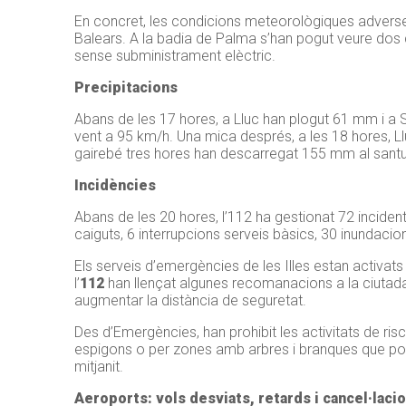
En concret, les condicions meteorològiques adverses h
Balears. A la badia de Palma s’han pogut veure dos c
sense subministrament elèctric.
Precipitacions
Abans de les 17 hores, a Lluc han plogut 61 mm i a S
vent a 95 km/h. Una mica després, a les 18 hores, L
gairebé tres hores han descarregat 155 mm al santua
Incidències
Abans de les 20 hores,
l’112
ha gestionat 72 incident
caiguts, 6 interrupcions serveis bàsics, 30 inundaci
Els serveis d’emergències de les Illes estan activat
l’
112
han llençat algunes recomanacions a la ciutad
augmentar la distància de seguretat.
Des d’Emergències, han prohibit les activitats de risc
espigons o per zones amb arbres i branques que poden
mitjanit.
Aeroports: vols desviats, retards i cancel·laci