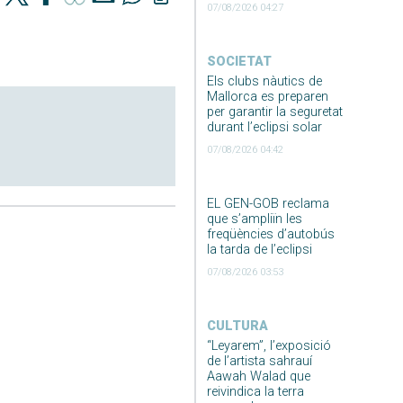
07/08/2026 04:27
SOCIETAT
Els clubs nàutics de
Mallorca es preparen
per garantir la seguretat
durant l’eclipsi solar
07/08/2026 04:42
EL GEN-GOB reclama
que s’ampliïn les
freqüències d’autobús
la tarda de l’eclipsi
07/08/2026 03:53
CULTURA
“Leyarem”, l’exposició
de l’artista sahrauí
Aawah Walad que
reivindica la terra