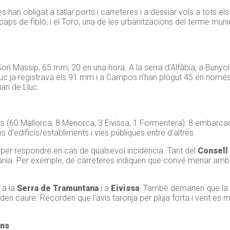
an obligat a tallar ports i carreteres i a desviar vols a tots els
aps de fibló, i el Toro, una de les urbanitzacions del terme muni
on Massip, 65 mm; 20 en una hora. A la serra d’Alfàbia, a Bunyol
luc ja registrava els 91 mm i a Campos n’han plogut 45 en només 
ri de Lluc.
s (60 Mallorca, 8 Menorca, 3 Eivissa, 1 Formentera): 8 embarcac
ons
d’
edificis/establiments i vies públiques entre
d’altres.
s per respondre en cas de qualsevol incidència. Tant del
Consell
ania. Per exemple, de carreteres indiquen que convé menar amb 
 a la
Serra de Tramuntana
i a
Eivissa
. També demanen que la g
 caure. Recorden que l’avís taronja per pluja forta i vent es ma
ons