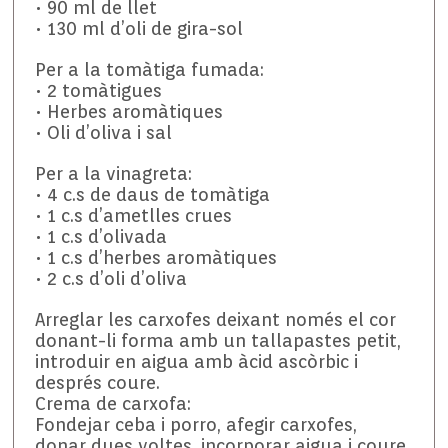
• 90 ml de llet
• 130 ml d’oli de gira-sol
Per a la tomàtiga fumada:
• 2 tomàtigues
• Herbes aromàtiques
• Oli d’oliva i sal
Per a la vinagreta:
• 4 c.s de daus de tomàtiga
• 1 c.s d’ametlles crues
• 1 c.s d’olivada
• 1 c.s d’herbes aromàtiques
• 2 c.s d’oli d’oliva
Arreglar les carxofes deixant només el cor
donant-li forma amb un tallapastes petit,
introduir en aigua amb àcid ascòrbic i
després coure.
Crema de carxofa:
Fondejar ceba i porro, afegir carxofes,
donar dues voltes, incorporar aigua i coure,