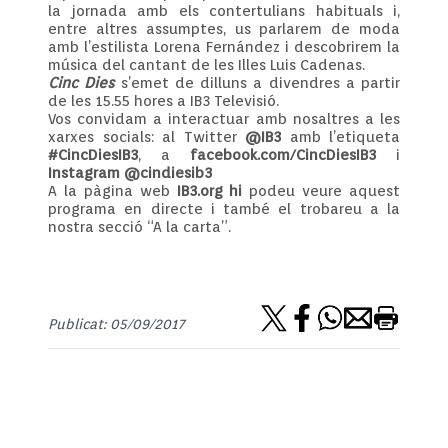
la jornada amb els contertulians habituals i,
entre altres assumptes, us parlarem de moda
amb l’estilista Lorena Fernández i descobrirem la
música del cantant de les Illes Luis Cadenas.
Cinc Dies
s’emet de dilluns a divendres a partir
de les 15.55 hores a IB3 Televisió.
Vos convidam a interactuar amb nosaltres a les
xarxes socials: al Twitter
@IB3
amb l’etiqueta
#CincDiesIB3
, a
facebook.com/CincDiesIB3
i
Instagram @cindiesib3
A la pàgina web
IB3.org
hi
podeu veure aquest
programa en directe i també el trobareu a la
nostra secció “A la carta”.
Publicat: 05/09/2017