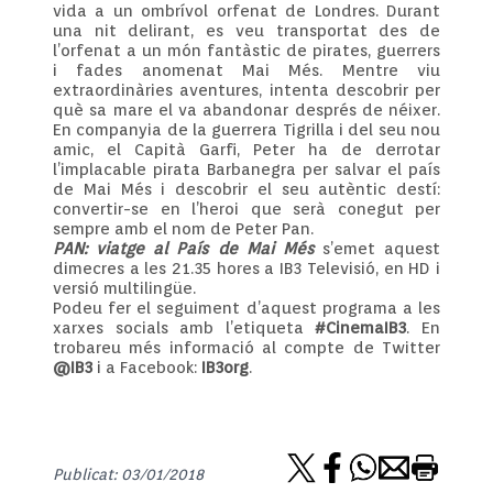
vida a un ombrívol orfenat de Londres. Durant
una nit delirant, es veu transportat des de
l’orfenat a un món fantàstic de pirates, guerrers
i fades anomenat Mai Més. Mentre viu
extraordinàries aventures, intenta descobrir per
què sa mare el va abandonar després de néixer.
En companyia de la guerrera Tigrilla i del seu nou
amic, el Capità Garfi, Peter ha de derrotar
l’implacable pirata Barbanegra per salvar el país
de Mai Més i descobrir el seu autèntic destí:
convertir-se en l’heroi que serà conegut per
sempre amb el nom de Peter Pan.
PAN: viatge al País de Mai Més
s’emet aquest
dimecres a les 21.35 hores a IB3 Televisió, en HD i
versió multilingüe.
Podeu fer el seguiment d’aquest programa a les
xarxes socials amb l’etiqueta
#CinemaIB3
. En
trobareu més informació al compte de Twitter
@IB3
i a Facebook:
IB3org
.
Publicat: 03/01/2018