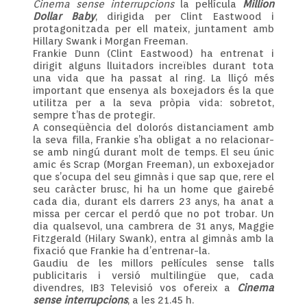
Cinema
sense
interrupcions
la pel·lícula
Million
Dollar Baby
, dirigida per Clint Eastwood i
protagonitzada per ell mateix, juntament amb
Hillary Swank i Morgan Freeman.
Frankie Dunn (Clint Eastwood) ha entrenat i
dirigit alguns lluitadors increïbles durant tota
una vida que ha passat al ring. La lliçó més
important que ensenya als boxejadors és la que
utilitza per a la seva pròpia vida: sobretot,
sempre t’has de protegir.
A conseqüència del dolorós distanciament amb
la seva filla, Frankie s’ha obligat a no relacionar-
se amb ningú durant molt de temps. El seu únic
amic és Scrap (Morgan Freeman), un exboxejador
que s’ocupa del seu gimnàs i que sap que, rere el
seu caràcter brusc, hi ha un home que gairebé
cada dia, durant els darrers 23 anys, ha anat a
missa per cercar el perdó que no pot trobar. Un
dia qualsevol, una cambrera de 31 anys, Maggie
Fitzgerald (Hilary Swank), entra al gimnàs amb la
fixació que Frankie ha d’entrenar-la.
Gaudiu de les millors pel·lícules sense talls
publicitaris i versió multilingüe que, cada
divendres, IB3 Televisió vos ofereix a
Cinema
sense
interrupcions
, a les 21.45 h.