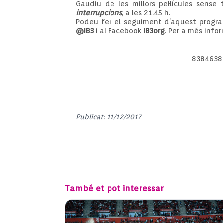
Gaudiu de les millors pel·lícules sense 
interrupcions
, a les 21.45 h.
Podeu fer el seguiment d’aquest progra
@IB3
i al Facebook
IB3org
. Per a més info
8384638
Publicat: 11/12/2017
També et pot interessar