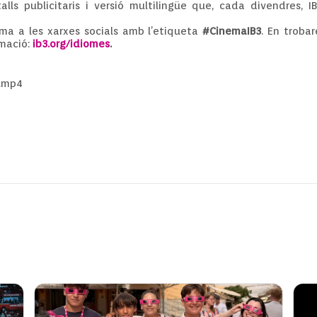
talls publicitaris i versió multilingüe que, cada divendres, 
ma a les xarxes socials amb l’etiqueta
#CinemaIB3
. En troba
rmació:
ib3.org/idiomes
.
.mp4