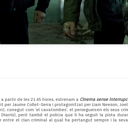
, a partir de les 21.45 hores, estrenam a
Cinema sense interrupc
rigit per Jaume Collet-Serra i protagonitzat per Liam Neeson, Joel
), conegut com ‘el cavatombes’, el persegueixen els seus crim
Harris), però també el policia que li ha seguit la pista dura
ar entre el clan criminal al qual ha pertangut sempre i la se