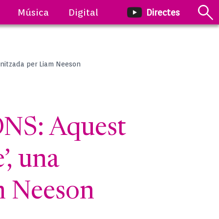
Música
Digital
Directes
onitzada per Liam Neeson
S: Aquest
’, una
am Neeson