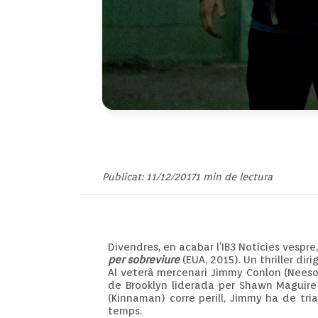
Publicat: 11/12/2017
1 min de lectura
Divendres, en acabar l’IB3 Notícies vespre
per sobreviure
(EUA, 2015). Un thriller di
Al veterà mercenari Jimmy Conlon (Neeson
de Brooklyn liderada per Shawn Maguire (
(Kinnaman) corre perill, Jimmy ha de tri
temps.