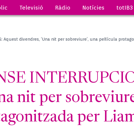
lic
Televisió
Ràdio
Notícies
totIB3
quest divendres, ‘Una nit per sobreviure’, una pel·lícula protag
SE INTERRUPCION
na nit per sobreviure
otagonitzada per Li