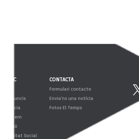
 PÚBLIC
CONTACTA
VIB
Formulari contacte
er d'anuncis
Envia'ns una notícia
sparència
Fotos El Temps
ema Intern
formació
onsibilitat Social