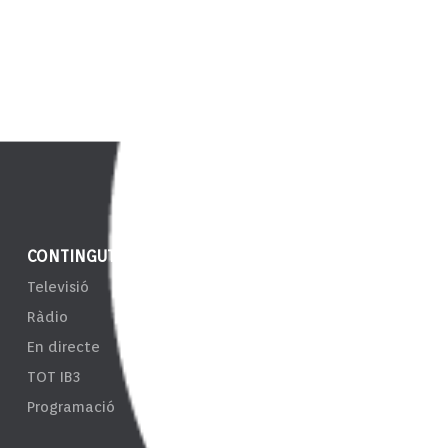
CONTINGUT
NOTÍCIES
ENS
Televisió
IB3 Notícies
EPRT
Ràdio
El Temps
Taul
En directe
Esports
Tran
TOT IB3
Càmeres
Sist
Programació
d'In
Resp