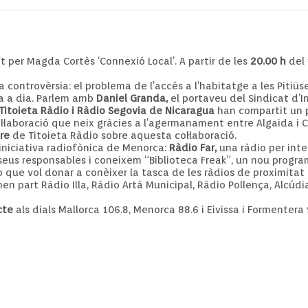
 per Magda Cortès ‘Connexió Local’. A partir de les
20.00 h
del 
ntrovèrsia: el problema de l’accés a l’habitatge a les Pitiüse
a a dia. Parlem amb
Daniel Granda,
el portaveu del Sindicat d’In
Titoieta Ràdio i Ràdio Segovia de Nicaragua
han compartit un p
col·laboració que neix gràcies a l’agermanament entre Algaida 
tre
de Titoieta Ràdio sobre aquesta col·laboració.
niciativa radiofònica de Menorca:
Ràdio Far,
una ràdio per inte
seus responsables i coneixem “Biblioteca Freak”, un nou progra
que vol donar a conèixer la tasca de les ràdios de proximitat i 
rmen part Ràdio Illa, Ràdio Artà Municipal, Ràdio Pollença, Alcúdi
cte
als dials Mallorca 106.8, Menorca 88.6 i Eivissa i Formenter