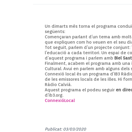
Un dimarts més torna el programa conduït
següents:
Començaran parlant d’un tema amb molta co
que expliquen com ho veuen en el seu di
Tot seguit, parlem d’un projecte conjunt:
l’educació a cada territori. Un espai de 
d’aquest programa i parlem amb
Biel Sas
Finalment, acabem el programa amb una i
Cultural. Avui en parlem amb alguns dels 
Connexió local és un programa d’IB3 Ràdio 
de les emissores locals de les illes. Hi fo
Ràdio Calvià.
Aquest programa el podeu seguir
en dire
d’ib3.org.
ConnexióLocal
Publicat: 03/03/2020