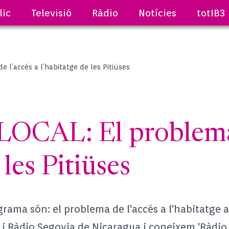
lic
Televisió
Ràdio
Notícies
totIB3
 l’accés a l’habitatge de les Pitiüses
CAL: El problema d
 les Pitiüses
grama són: el problema de l'accés a l'habitatge a 
 i R
àdio Segovia de Nicaragua i coneixem 'Ràdio F