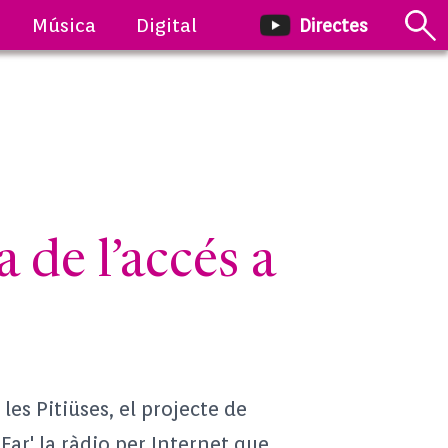
Música
Digital
Directes
e l’accés a
les Pitiüses, el projecte de
ar' la ràdio per Internet que