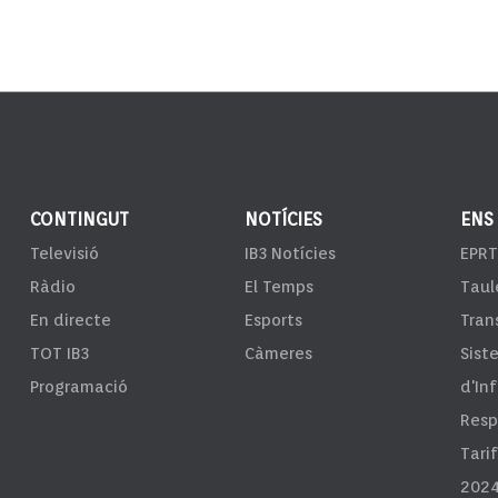
CONTINGUT
NOTÍCIES
ENS
Televisió
IB3 Notícies
EPRT
Ràdio
El Temps
Taul
En directe
Esports
Tran
TOT IB3
Càmeres
Sist
Programació
d'In
Resp
Tari
2024