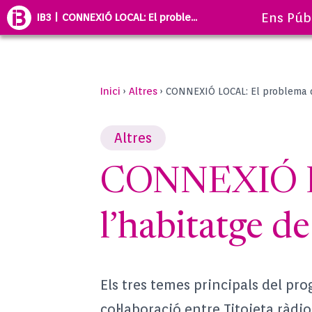
Ens Púb
IB3 | CONNEXIÓ LOCAL: El proble...
Inici
Altres
›
›
CONNEXIÓ LOCAL: El problema de
Altres
CONNEXIÓ LO
l’habitatge de
Els tres temes principals del pro
col·laboració entre Titoieta ràdio