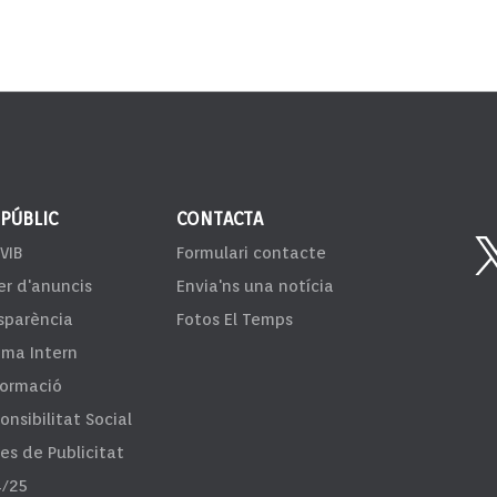
 PÚBLIC
CONTACTA
VIB
Formulari contacte
er d'anuncis
Envia'ns una notícia
sparència
Fotos El Temps
ema Intern
formació
onsibilitat Social
fes de Publicitat
/25