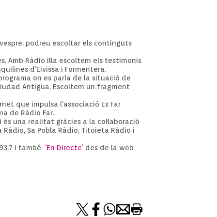
vespre, podreu escoltar els continguts
s. Amb Ràdio Illa escoltem els testimonis
quilines d’Eivissa i Formentera.
rograma on es parla de la situació de
i Ciudad Antigua. Escoltem un fragment
rnet que impulsa l’associació Es Far
ma de Ràdio Far.
és una realitat gràcies a la col·laboració
a Ràdio, Sa Pobla Ràdio, Titoieta Ràdio i
a 93.7 i també
‘En Directe’
des de la web