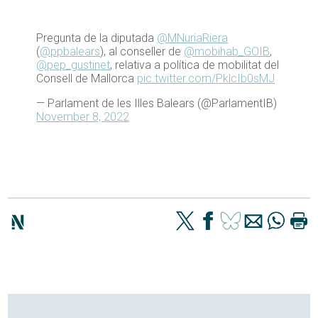
Pregunta de la diputada
@MNuriaRiera
(
@ppbalears
), al conseller de
@mobihab_GOIB
,
@pep_gustinet
, relativa a política de mobilitat del
Consell de Mallorca
pic.twitter.com/PklcIb0sMJ
— Parlament de les Illes Balears (@ParlamentIB)
November 8, 2022