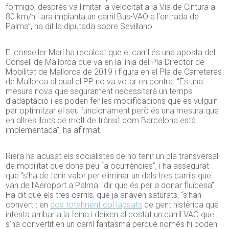
formigó, després va limitar la velocitat a la Via de Cintura a
80 km/h i ara implanta un carril Bus-VAO a l’entrada de
Palma”, ha dit la diputada sobre Sevillano.
El conseller Marí ha recalcat que el carril és una aposta del
Consell de Mallorca que va en la línia del Pla Director de
Mobilitat de Mallorca de 2019 i figura en el Pla de Carreteres
de Mallorca al qual el PP no va votar en contra. “És una
mesura nova que segurament necessitarà un temps
d’adaptació i es poden fer les modificacions que es vulguin
per optimitzar el seu funcionament però és una mesura que
en altres llocs de molt de trànsit com Barcelona està
implementada”, ha afirmat.
Riera ha acusat els socialistes de no tenir un pla transversal
de mobilitat que dona peu “a ocurrències”, i ha assegurat
que “s’ha de tenir valor per eliminar un dels tres carrils que
van de l’Aeroport a Palma i dir que és per a donar fluïdesa”.
Ha dit que els tres carrils, que ja anaven saturats, “s’han
convertit en
dos totalment col·lapsats
de gent histèrica que
intenta arribar a la feina i deixen al costat un carril VAO que
s’ha convertit en un carril fantasma perquè només hi poden