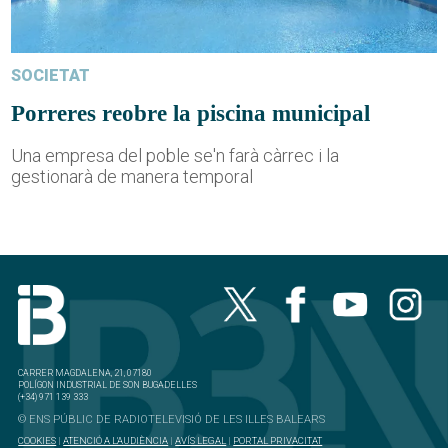
SOCIETAT
Porreres reobre la piscina municipal
Una empresa del poble se'n farà càrrec i la
gestionarà de manera temporal
CARRER MAGDALENA, 21, 07180
POLÍGON INDUSTRIAL DE SON BUGADELLES
(+34) 971 139 333
© ENS PÚBLIC DE RADIOTELEVISIÓ DE LES ILLES BALEARS
COOKIES
|
ATENCIÓ A L'AUDIÈNCIA
|
AVÍS LEGAL
|
PORTAL PRIVACITAT