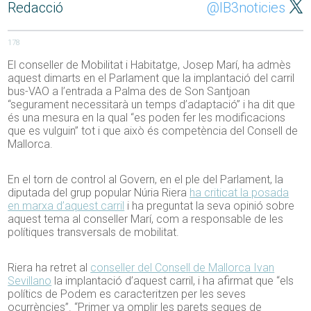
Redacció
@IB3noticies
178
El conseller de Mobilitat i Habitatge, Josep Marí, ha admès
aquest dimarts en el Parlament que la implantació del carril
bus-VAO a l’entrada a Palma des de Son Santjoan
“segurament necessitarà un temps d’adaptació” i ha dit que
és una mesura en la qual “es poden fer les modificacions
que es vulguin” tot i que això és competència del Consell de
Mallorca.
En el torn de control al Govern, en el ple del Parlament, la
diputada del grup popular Núria Riera
ha criticat la posada
en marxa d’aquest carril
i ha preguntat la seva opinió sobre
aquest tema al conseller Marí, com a responsable de les
polítiques transversals de mobilitat.
Riera ha retret al
conseller del Consell de Mallorca Ivan
Sevillano
la implantació d’aquest carril, i ha afirmat que “els
polítics de Podem es caracteritzen per les seves
ocurrències”. “Primer va omplir les parets seques de