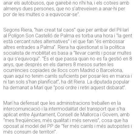
anar els autobusos, que gairebé no n’hi ha, i els cotxes amb
almenys dues persones, que no s’atreveixen a anar-hi per
por de les multes o a equivocar-se”.
Segons Riera, “han creat tal caos” que per arribar del Pil·larí
al Polígon Son Castelló de Palma es torba una hora i “la gent
està cercant rutes alternatives” i el que fan “és embossar
altres entrades a Palma”. Riera ha qüestionat si la política
socialista de mobilitat es basa a “llevar carrils i posar multes
a qui s’equivoqui”. “És el que passa quan no es fa gestió en 8
anys, que després en els darrers 8 mesos surten les
ocurrències copiades de llocs com Madrid o Barcelona,
quan aquí no tenim carrils suficients per posar-les en marxa i
ni tan sols s’han planificat”, ha dit Riera. La diputada popular
ha demanat a Marí que “posi ordre i retiri aquest disbarat”.
Marí ha defensat que les administracions treballen en la
intercomunicació i la intermodalitat del transport que s’ha
aplicat entre Ajuntament, Consell de Mallorca i Govern, amb
“mes freqüències, més qualitat i més serveis”, cosa que ha
oposat al model del PP de “fer més carrils i més autopistes i
més consum de territori”.