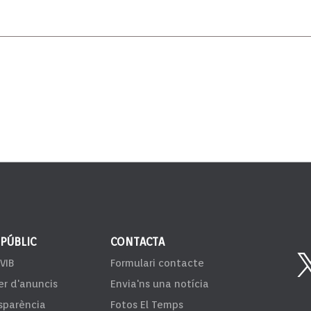
 PÚBLIC
CONTACTA
VIB
Formulari contacte
er d'anuncis
Envia'ns una notícia
sparència
Fotos El Temps