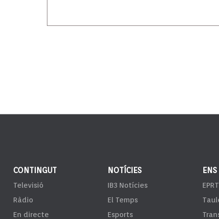
CONTINGUT
NOTÍCIES
ENS
Televisió
IB3 Notícies
EPRT
Ràdio
El Temps
Taul
En directe
Esports
Tran