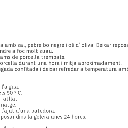
 amb sal, pebre bo negre i oli d’ oliva. Deixar reposa
ondre a foc molt suau.
llams de porcella trempats.
orcella durant una hora i mitja aproximadament.
egada confitada i deixar refredar a temperatura amb
l’aigua.
ls 50 º C.
 ratllat.
rmatge.
l’ajut d’una batedora.
eposar dins la gelera unes 24 hores.