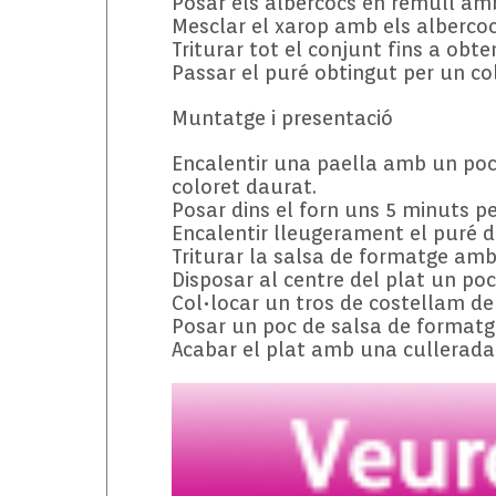
Posar els albercocs en remull amb
Mesclar el xarop amb els albercocs
Triturar tot el conjunt fins a obte
Passar el puré obtingut per un cola
Muntatge i presentació
Encalentir una paella amb un poc d
coloret daurat.
Posar dins el forn uns 5 minuts pe
Encalentir lleugerament el puré 
Triturar la salsa de formatge amb
Disposar al centre del plat un poc
Col•locar un tros de costellam de 
Posar un poc de salsa de formatg
Acabar el plat amb una cullerada 