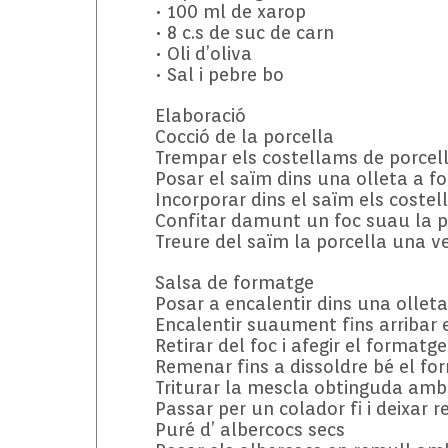
• 100 ml de xarop
• 8 c.s de suc de carn
• Oli d’oliva
• Sal i pebre bo
Elaboració
Cocció de la porcella
Trempar els costellams de porcella
Posar el saïm dins una olleta a f
Incorporar dins el saïm els coste
Confitar damunt un foc suau la p
Treure del saïm la porcella una v
Salsa de formatge
Posar a encalentir dins una olleta 
Encalentir suaument fins arribar e
Retirar del foc i afegir el formatge
Remenar fins a dissoldre bé el fo
Triturar la mescla obtinguda amb 
Passar per un colador fi i deixar r
Puré d’ albercocs secs