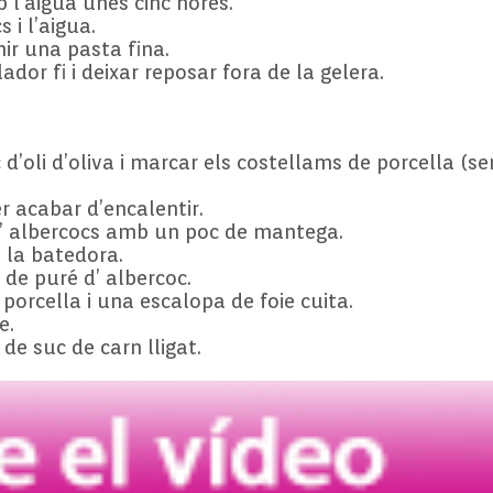
 l’aigua unes cinc hores.
 i l’aigua.
nir una pasta fina.
dor fi i deixar reposar fora de la gelera.
’oli d’oliva i marcar els costellams de porcella (s
r acabar d’encalentir.
d’ albercocs amb un poc de mantega.
 la batedora.
 de puré d’ albercoc.
porcella i una escalopa de foie cuita.
e.
de suc de carn lligat.