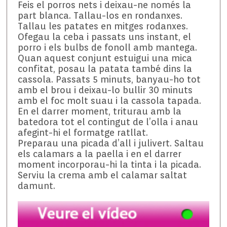
Feis el porros nets i deixau-ne només la
part blanca. Tallau-los en rondanxes.
Tallau les patates en mitges rodanxes.
Ofegau la ceba i passats uns instant, el
porro i els bulbs de fonoll amb mantega.
Quan aquest conjunt estuigui una mica
confitat, posau la patata també dins la
cassola. Passats 5 minuts, banyau-ho tot
amb el brou i deixau-lo bullir 30 minuts
amb el foc molt suau i la cassola tapada.
En el darrer moment, triturau amb la
batedora tot el contingut de l’olla i anau
afegint-hi el formatge ratllat.
Preparau una picada d’all i julivert. Saltau
els calamars a la paella i en el darrer
moment incorporau-hi la tinta i la picada.
Serviu la crema amb el calamar saltat
damunt.