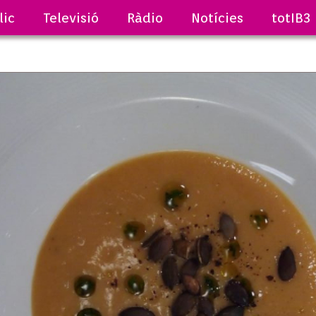
lic
Televisió
Ràdio
Notícies
totIB3