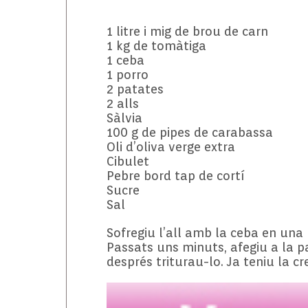
1 litre i mig de brou de carn
1 kg de tomàtiga
1 ceba
1 porro
2 patates
2 alls
Sàlvia
100 g de pipes de carabassa
Oli d’oliva verge extra
Cibulet
Pebre bord tap de cortí
Sucre
Sal
Sofregiu l’all amb la ceba en una 
Passats uns minuts, afegiu a la pa
després triturau-lo. Ja teniu la c