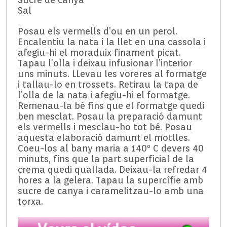
Sal
Posau els vermells d’ou en un perol.
Encalentiu la nata i la llet en una cassola i
afegiu-hi el moraduix finament picat.
Tapau l’olla i deixau infusionar l’interior
uns minuts. LLevau les voreres al formatge
i tallau-lo en trossets. Retirau la tapa de
l’olla de la nata i afegiu-hi el formatge.
Remenau-la bé fins que el formatge quedi
ben mesclat. Posau la preparació damunt
els vermells i mesclau-ho tot bé. Posau
aquesta elaboració damunt el motlles.
Coeu-los al bany maria a 140º C devers 40
minuts, fins que la part superficial de la
crema quedi quallada. Deixau-la refredar 4
hores a la gelera. Tapau la supercífie amb
sucre de canya i caramelitzau-lo amb una
torxa.