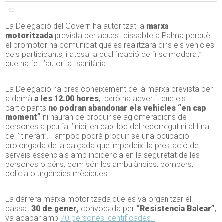
160
La Delegació del Govern ha autoritzat la
marxa
motoritzada
prevista per aquest dissabte a Palma perquè
el promotor ha comunicat que es realitzarà dins els vehicles
dels participants, i atesa la qualificació de “risc moderat”
que ha fet l’autoritat sanitària.
La Delegació ha pres coneixement de la marxa prevista per
a demà
a les 12.00 hores
, però ha advertit que els
participants
no podran abandonar els vehicles “en cap
moment”
ni hauran de produir-se aglomeracions de
persones a peu “a l’inici, en cap lloc del recorregut ni al final
de l’itinerari”. Tampoc podrà produir-se una ocupació
prolongada de la calçada que impedeixi la prestació de
serveis essencials amb incidència en la seguretat de les
persones o béns, com són les ambulàncies, bombers,
policia o urgències mèdiques.
La darrera marxa motoritzada que es va organitzar el
passat
30 de gener,
convocada per
“Resistencia Balear”
,
va acabar amb
70 persones identificades.