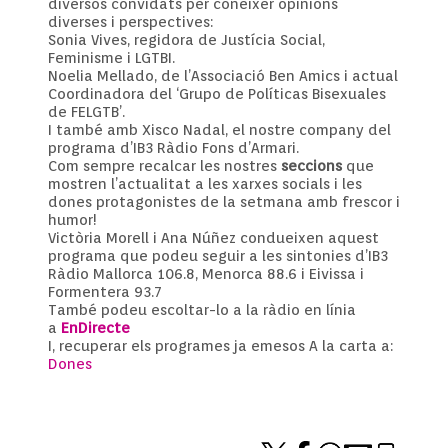
diversos convidats per conèixer opinions
diverses i perspectives:
Sonia Vives, regidora de Justícia Social,
Feminisme i LGTBI.
Noelia Mellado, de l’Associació Ben Amics i actual
Coordinadora del ‘Grupo de Políticas Bisexuales
de FELGTB’.
I també amb Xisco Nadal, el nostre company del
programa d’IB3 Ràdio Fons d’Armari.
Com sempre recalcar les nostres
seccions
que
mostren l’actualitat a les xarxes socials i les
dones protagonistes de la setmana amb frescor i
humor!
Victòria Morell i Ana Núñez condueixen aquest
programa que podeu seguir a les sintonies d’
IB3
Ràdio Mallorca 106.8, Menorca 88.6 i Eivissa i
Formentera
93.7
També podeu escoltar-lo a la ràdio en línia
a
EnDirecte
I, recuperar els programes ja emesos A la carta a:
Dones