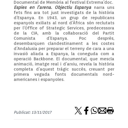
Documental de Memòria al festival Extrema’doc.
Espies en l’arena. Objectiu Espanya
narra uns
fets fins ara tot just investigats de la història
d’Espanya. En 1943, un grup de republicans
espanyols exiliats al nord d’Àfrica són reclutats
per l’Office of Strategic Services, predecessora
de la CIA, amb la col·laboració del Partit
Comunista d’Espanya. Poc després,
desembarquen clandestinament a les costes
d’Andalusia per preparar el terreny de cara a una
invasió aliada a Espanya, la coneguda com a
operació Backbone. El documental, que mescla
animació, imatge real i d’arxiu, revela la història
completa d’aquest tràgic succés, creuant per
primera vegada fonts documentals nord-
americanes i espanyoles.
Publicat: 13/11/2017