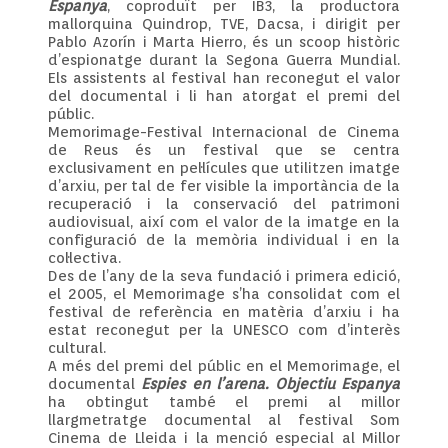
Espanya
, coproduït per IB3, la productora
mallorquina Quindrop, TVE, Dacsa, i dirigit per
Pablo Azorín i Marta Hierro, és un scoop històric
d’espionatge durant la Segona Guerra Mundial.
Els assistents al festival han reconegut el valor
del documental i li han atorgat el premi del
públic.
Memorimage-Festival Internacional de Cinema
de Reus és un festival que se centra
exclusivament en pel·lícules que utilitzen imatge
d’arxiu, per tal de fer visible la importància de la
recuperació i la conservació del patrimoni
audiovisual, així com el valor de la imatge en la
configuració de la memòria individual i en la
col·lectiva.
Des de l’any de la seva fundació i primera edició,
el 2005, el Memorimage s’ha consolidat com el
festival de referència en matèria d’arxiu i ha
estat reconegut per la UNESCO com d’interès
cultural.
A més del premi del públic en el Memorimage, el
documental
Espies en l’arena. Objectiu Espanya
ha obtingut també el premi al millor
llargmetratge documental al festival Som
Cinema de Lleida i la menció especial al Millor