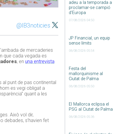
adeu a la temporada a
proclamar-se campió
d’Europa
07/08/2026 04:50
@IB3noticies
JP Financial, un equip
sense límits
l’arribada de mercaderies
06/08/2026 05:54
 món que cada vegada es
gadores
, en
una entrevista
Festa del
mallorquinisme al
Ciutat de Palma
 al punt de pas continental
06/08/2026 05:50
thom es vegi obligat a
ansparència” quant a les
El Mallorca eclipsa el
PSG al Ciutat de Palma
es. Això vol dir,
06/08/2026 05:36
No debades, s’havien fet