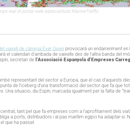
ps real el portal web especialitzat MarineTraffic
del vaixell de càrrega Ever Given
provocarà un endarreriment en 
rà el calendari d’arribada de vaixells des de l’altra banda del
pín, secretari de
l’Associació Espanyola d’Empreses Carre
ambé representant del sector a Europa, que el cas d’aquests dies
punta de l’iceberg d’una transformació del sector que fa que to
res. Una situacio, diu Espín, marcada igualment per la falta de “tr
centrat, tant pel que fa empreses com a l’aprofitament dels viatg
 a ports, distribuidors i al pas marítim egipci ha adaptar-si. 
el que ha passat.