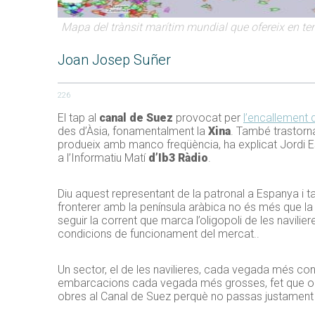
Mapa del trànsit marítim mundial que ofereix en tem
Joan Josep Suñer
226
El tap al
canal de Suez
provocat per
l’encallement 
des d’Àsia, fonamentalment la
Xina
. També trastorna
produeix amb manco freqüència, ha explicat Jordi Es
a l’Informatiu Matí
d’Ib3 Ràdio
.
Diu aquest representant de la patronal a Espanya i t
fronterer amb la península aràbica no és més que la 
seguir la corrent que marca l’oligopoli de les navilie
condicions de funcionament del mercat..
Un sector, el de les navilieres, cada vegada més con
embarcacions cada vegada més grosses, fet que obliga
obres al Canal de Suez perquè no passas justament 