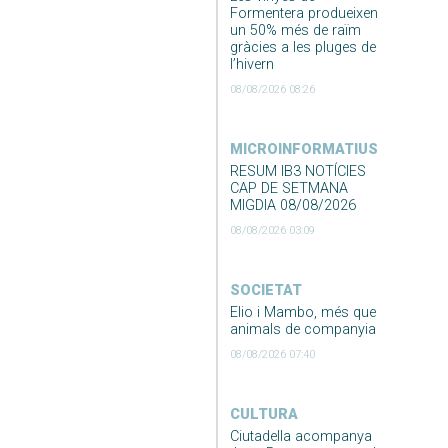
Formentera produeixen
un 50% més de raïm
gràcies a les pluges de
l’hivern
08/08/2026 08:26
MICROINFORMATIUS
RESUM IB3 NOTÍCIES
CAP DE SETMANA
MIGDIA 08/08/2026
08/08/2026 03:09
SOCIETAT
Elio i Mambo, més que
animals de companyia
08/08/2026 07:40
CULTURA
Ciutadella acompanya