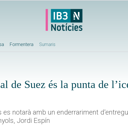
ssa
Formentera
Sumaris
al de Suez és la punta de l’i
s es notarà amb un enderrariment d'entregue
yols, Jordi Espín