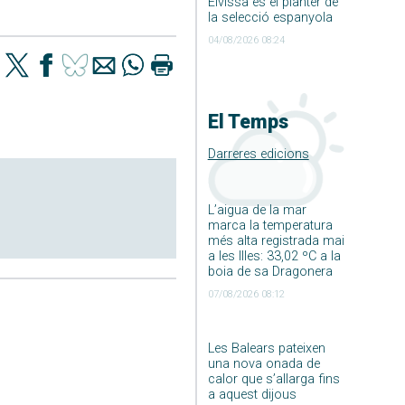
Eivissa és el planter de
la selecció espanyola
04/08/2026 08:24
El Temps
Darreres edicions
L’aigua de la mar
marca la temperatura
més alta registrada mai
a les Illes: 33,02 ºC a la
boia de sa Dragonera
07/08/2026 08:12
Les Balears pateixen
una nova onada de
calor que s’allarga fins
a aquest dijous