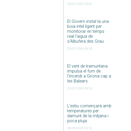
20/07/2026 03:47
El Govern instal·la una
boia intel·ligent per
monitorar en temps
real l’aigua de
s’Albufera des Grau
20/07/2026 09:33
El vent de tramuntana
impulsa el fum de
l’incendi a Girona cap a
les Balears
03/07/2026 09:24
L’estiu començarà amb
temperatures per
damunt de la mitjana i
poca pluja
09/06/2026 02:52