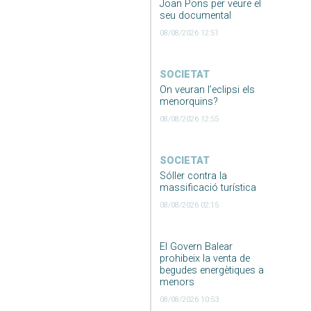
Joan Pons per veure el
seu documental
08/08/2026 12:51
SOCIETAT
On veuran l’eclipsi els
menorquins?
08/08/2026 12:55
SOCIETAT
Sóller contra la
massificació turística
08/08/2026 02:15
El Govern Balear
prohibeix la venta de
begudes energètiques a
menors
08/08/2026 10:53