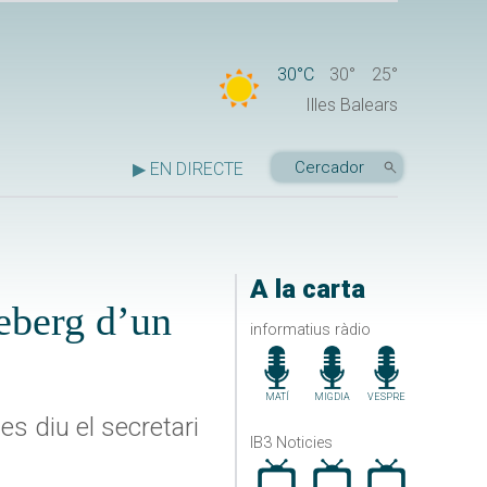
30°C
30°
25°
Illes Balears
▶ EN DIRECTE
A la carta
ceberg d’un
informatius ràdio
MATÍ
MIGDIA
VESPRE
s diu el secretari
IB3 Noticies