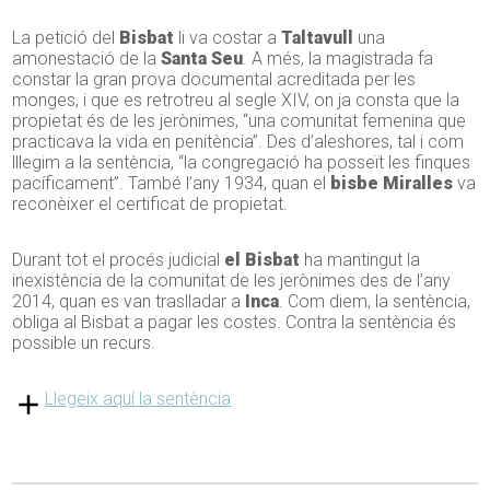
La petició del
Bisbat
li va costar a
Taltavull
una
amonestació de la
Santa Seu
. A més, la magistrada fa
constar la gran prova documental acreditada per les
monges, i que es retrotreu al segle XIV, on ja consta que la
propietat és de les jerònimes, “una comunitat femenina que
practicava la vida en penitència”. Des d’aleshores, tal i com
lllegim a la sentència, “la congregació ha posseït les finques
pacíficament”. També l’any 1934, quan el
bisbe Miralles
va
reconèixer el certificat de propietat.
Durant tot el procés judicial
el Bisbat
ha mantingut la
inexistència de la comunitat de les jerònimes des de l’any
2014, quan es van traslladar a
Inca
. Com diem, la sentència,
obliga al Bisbat a pagar les costes. Contra la sentència és
possible un recurs.
Llegeix aquí la sentència