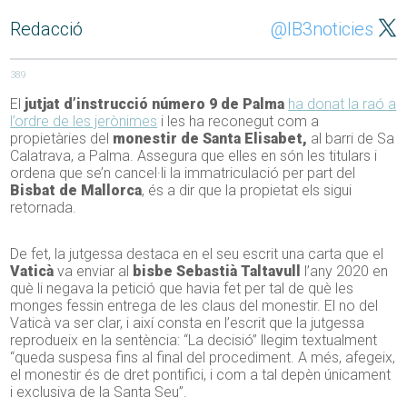
Redacció
@IB3noticies
389
El
jutjat d’instrucció número 9 de Palma
ha donat la raó a
l’ordre de les jerònimes
i les ha reconegut com a
propietàries del
monestir de Santa Elisabet,
al barri de Sa
Calatrava, a Palma. Assegura que elles en són les titulars i
ordena que se’n cancel·li la immatriculació per part del
Bisbat de Mallorca
, és a dir que la propietat els sigui
retornada.
De fet, la jutgessa destaca en el seu escrit una carta que el
Vaticà
va enviar al
bisbe Sebastià Taltavull
l’any 2020 en
què li negava la petició que havia fet per tal de què les
monges fessin entrega de les claus del monestir. El no del
Vaticà va ser clar, i així consta en l’escrit que la jutgessa
reprodueix en la sentència: “La decisió” llegim textualment
“queda suspesa fins al final del procediment. A més, afegeix,
el monestir és de dret pontifici, i com a tal depèn únicament
i exclusiva de la Santa Seu”.