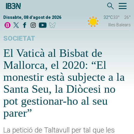
Dissabte, 08 d'agost de 2026
32°C
33°
26°
Illes Balears
SOCIETAT
El Vaticà al Bisbat de
Mallorca, el 2020: “El
monestir està subjecte a la
Santa Seu, la Diòcesi no
pot gestionar-ho al seu
parer”
La petició de Taltavull per tal que les