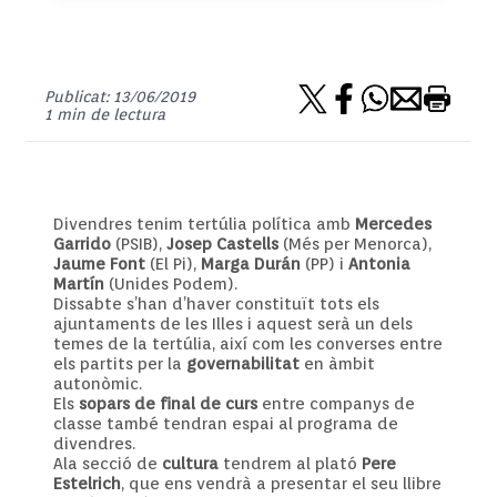
Publicat: 13/06/2019
1 min de lectura
Divendres tenim tertúlia política amb
Mercedes
Garrido
(PSIB),
Josep Castells
(Més per Menorca),
Jaume Font
(El Pi),
Marga Durán
(PP) i
Antonia
Martín
(Unides Podem).
Dissabte s’han d’haver constituït tots els
ajuntaments de les Illes i aquest serà un dels
temes de la tertúlia, així com les converses entre
els partits per la
governabilitat
en àmbit
autonòmic.
Els
sopars de final de curs
entre companys de
classe també tendran espai al programa de
divendres.
Ala secció de
cultura
tendrem al plató
Pere
Estelrich
, que ens vendrà a presentar el seu llibre