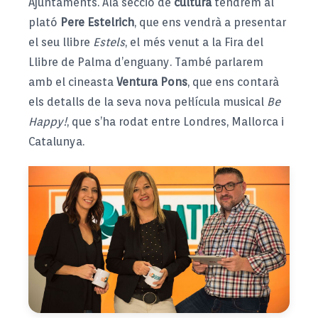
Ajuntaments. Ala secció de
cultura
tendrem al
plató
Pere Estelrich
, que ens vendrà a presentar
el seu llibre
Estels
, el més venut a la Fira del
Llibre de Palma d’enguany. També parlarem
amb el cineasta
Ventura Pons
, que ens contarà
els detalls de la seva nova pel·lícula musical
Be
Happy!
, que s’ha rodat entre Londres, Mallorca i
Catalunya.