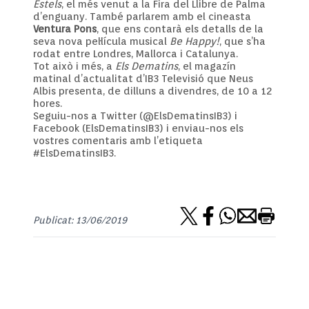
Estels
, el més venut a la Fira del Llibre de Palma
d’enguany. També parlarem amb el cineasta
Ventura Pons
, que ens contarà els detalls de la
seva nova pel·lícula musical
Be Happy!
, que s’ha
rodat entre Londres, Mallorca i Catalunya.
Tot això i més, a
Els Dematins
, el magazín
matinal d’actualitat d’IB3 Televisió que Neus
Albis presenta, de dilluns a divendres, de 10 a 12
hores.
Seguiu-nos a Twitter (@ElsDematinsIB3) i
Facebook (ElsDematinsIB3) i enviau-nos els
vostres comentaris amb l’etiqueta
#ElsDematinsIB3.
Publicat: 13/06/2019