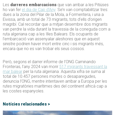
Les
darreres embarcacions
que van arribar a les Pitiüses
ho van fer
el dia de Cap d’Any
. Se’n van comptabilitzar tres:
dues a la zona del Pilar de la Mola, a Formentera, i una a
Eivissa, amb un total de 73 migrants, tots d’ells d’origen
magribí. Cal recordar que a mitjan desembre dos migrants
van perdre la vida durant la travessia de la coneguda com a
ruta algeriana cap a les Illes Balears. Els ocupants de
l’embarcació van assenyalar aleshores que en aquest
sinistre podrien haver mort entre cinc i sis migrants més,
encara que no es van trobar els seus cossos.
Però, segons el darrer informe de l’ONG Caminando
Fronteras, l’any 2024 van morir
517 migrants travessant la
mar balear
per la ruta algeriana. Aquesta xifra se suma al
total de 10.457 persones mortes o desaparegudes,
denuncia l’ONG, mentre intentaven arribar a Europa per les
rutes migratòries marítimes des del continent africà cap a
les costes espanyoles.
Notícies relacionades >