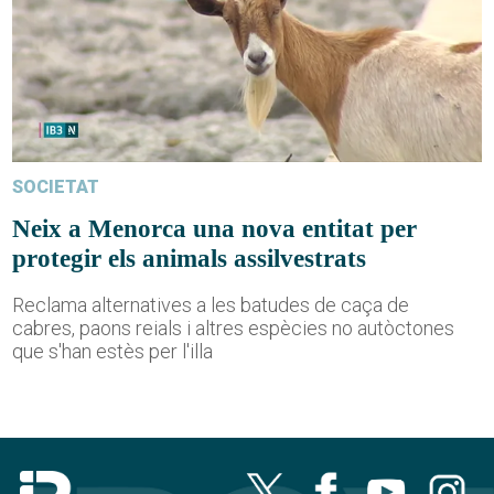
SOCIETAT
Neix a Menorca una nova entitat per
protegir els animals assilvestrats
Reclama alternatives a les batudes de caça de
cabres, paons reials i altres espècies no autòctones
que s'han estès per l'illa