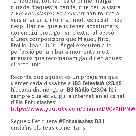
“Emotional tourist” és el primer llarga
durada d’aquesta banda, que per la visita
a E
ls Entusiastes En Concert
han tornat a
versionar en un format molt especial; més
despullat del que ens tenen acostumats,
donen així protagonisme extra al bessó
d’unes composicions que Miguel, Nito,
Emilio, Joan Lluís I Àngel executen a la
perfecció per arribar a moments molt
intensos que recomanam gaudir en aquest
directe únic.
Recorda que aquest és un programa que
s’emet cada dissabte a
IB3 Televisió (23.45
h
), cada diumenge a
IB3 Ràdio (23.04 h
) i
sempre que es vulgui a internet en el canal
d’Els Entusiastes
:
https://www.youtube.com/channel/UCvXHPM
Segueix l’etiqueta
#EntusiastesIB3
i
envia’ns els teus comentaris.