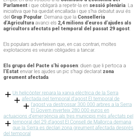
Parlament
i que obligarà a repetir-la en
sessió plenària
. La
iniciativa que ha quedat encallada i que s’ha debatut avui és
del
Grup Popular
. Demana que la
Conselleria
d’Agricultura
avanci els
2,4 milions d’euros d’ajudes als
agricultors afectats pel temporal del passat 29 agost
.
Els populars adverteixen que, en cas contrari, moltes
explotacions es veuran obligades a tancar.
Els grups del Pacte s’hi oposen
: diuen que li pertoca a
l’Estat
enviar les ajudes un pic s’hagi declarat
zona
greument afectada
.
Un helicòpter repara la xarxa elèctrica de la Serra
afectada pel temporal d’agost
El temporal de
l’agost va destrossar 300.000 arbres a la Serra
El Govern inverteix 280.000 euros en
actuacions d’emergència als tres municipis més afectats pel
temporal del 29 d’agost
El Consell de Mallorca demana
que la Serra es declari zona greument afectada després
del temporal