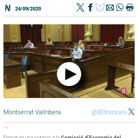
24/09/2020
Montserrat Vallribera
@IB3noticies
169
Empat en una votació a la
Comissió d’Economia del