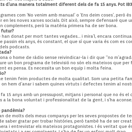
uts d’una manera totalment diferent dels de fa 15 anys. Pot IB
grames com ‘No venim amb manual’ o ‘Ens deim coses’, però és 
 en les noves xarxes socials. Dit això, sempre defensaré que un
 són complements, però la matèria primera ha de ser bona.
 futur?
e han donat per mort tantes vegades… i mira’l, encara continu
 passin els anys, és constant, el que sí que varia és com es c
 dels podcasts.
ctada?
dona o home de ràdio sense reivindicar-la i dir que “no m’agrad
ure un bon programa de televisió no són els mateixos que per fe
gent es pensa. Es necessita un bon equip i molta feina.
io?
ue tenim feim productes de molta qualitat. Som una petita fa
m on hem d’anar i sabem quines virtuts i defectes tenim al nost
fa 15 anys amb un pressupost, mitjans i personal que no és el q
s a la bona voluntat i professionalitat de la gent, i s’ha aco
de pandèmia?
 gran de molts dels meus companys per les seves propostes de te
 saber gratar per trobar històries, però també ha de ser creatiu
 i entrevistar els mateixos protagonistes. I és veritat que és 
bvietats i a ser complaents. I s’ha de fer un esforç molt gran.