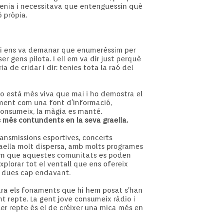
ntenia i necessitava que entenguessin què
ó pròpia.
io i ens va demanar que enumeréssim per
ser gens pilota. I ell em va dir just perquè
a de cridar i dir: tenies tota la raó del
dio està més viva que mai i ho demostra el
lment com una font d’informació,
consumeix, la màgia es manté.
s més contundents en la seva graella.
ransmissions esportives, concerts
graella molt dispersa, amb molts programes
eram que aquestes comunitats es poden
xplorar tot el ventall que ens ofereix
ne dues cap endavant.
 ara els fonaments que hi hem posat s’han
nt repte. La gent jove consumeix ràdio i
cer repte és el de créixer una mica més en