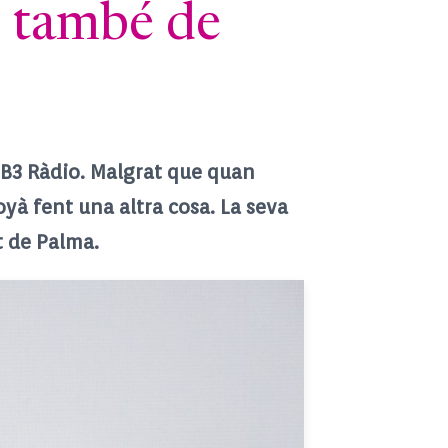
ò també de
'IB3 Ràdio. Malgrat que quan
oyà fent una altra cosa. La seva
t de Palma.