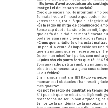
–
Els joves d’avui accedeixen als conting
imatge i el de les xarxes socials?
Crec que encara no. Ho intentam amb pro
formats i veure l’impacte que podem tenir
xarxes socials, tot allò que hi afegeixis
-És la ràdio un mitjà de comunicació amb
Sense cap dubte. La ràdio és un mitjà qu
que es fa de la ràdio es manté encara que
poderosíssim i una prova d’això és l’auge
-Creus que la ràdio és o ha estat maltra
Un poc sí. A veure, és impossible ser una 
que els mitjans que es necessiten per tre
és tenir un micròfon i parlar, com molta 
–
Quins són els punts forts que té IB3 Ràd
Som una ràdio petita i amb els mitjans q
els altres, si necessita alguna cosa sabe
–
I els febles?
Ens manquen mitjans. IB3 Ràdio va néixer 
mancances i obstacles s’han resolt gràcie
més qualitat.
-Es pot fer ràdio de qualitat en temps 
Sí. I puc dir que he rebut una lliçó molt
redactor ha de ser un bon arqueòleg, ha de
temps de la pandèmia de la mateixa manera
tres persones, que venen a dir un parell o