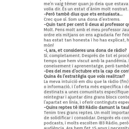
me’n vaig témer quan jo deia que estava 
volia dir. És un estat d’ànim molt nostrat
-Però també dius que ets entusiasta…
Crec que sí. Som una dona d’extrems.
-Quin tant per cent li deus al professor que
Molt. Pens molt amb el meu professor Jaum
ordre els mitjans on ens agradaria fer feina
has estat tan honesta i ho has explicat, hi 
món!
-I, ara, et consideres una dona de ràdio?
Sí, completament. Després de tot el procé
temps que hem viscut amb la pandèmia. El
coneixement i aprenentatge, però també 
-Des del mes d’octubre ets la cap de cont
Quina és l’estratègia que vols realitzar?
La meva intuïció em diu que la ràdio (fm)
o informació, i l’oferta més específica i
destinats a unes comunitats específiques
reintegrar i ajuntar dins grans blocs cont
l’apartat en línia, i oferir continguts es
-Quins reptes té IB3 Ràdio damunt la tau
Tenim tres grans reptes. Un molt importan
de solidificar i consolidar. Després els c
podcasts, i molts escolten IB3 Ràdio, per
audiència. Ara hem fet 15 anys i necessi