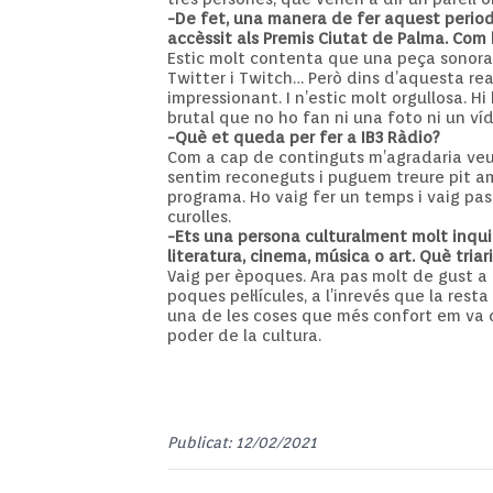
-De fet, una manera de fer aquest period
accèssit als Premis Ciutat de Palma. Com 
Estic molt contenta que una peça sonora 
Twitter i Twitch… Però dins d’aquesta re
impressionant. I n’estic molt orgullosa.
brutal que no ho fan ni una foto ni un ví
-Què et queda per fer a IB3 Ràdio?
Com a cap de continguts m’agradaria veur
sentim reconeguts i puguem treure pit am
programa. Ho vaig fer un temps i vaig pas
curolles.
-Ets una persona culturalment molt inquiet
literatura, cinema, música o art. Què triar
Vaig per èpoques. Ara pas molt de gust a 
poques pel·lícules, a l’inrevés que la resta
una de les coses que més confort em va 
poder de la cultura.
Publicat: 12/02/2021