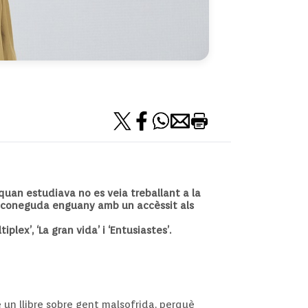
quan estudiava no es veia treballant a la
t reconeguda enguany amb un accèssit als
lex’, ‘La gran vida’ i ‘Entusiastes’.
e un llibre sobre gent malsofrida, perquè