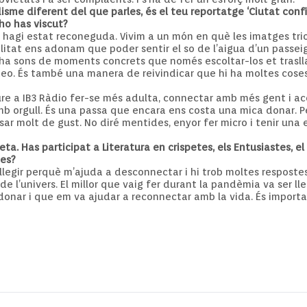
isme diferent del que parles, és el teu reportatge ‘Ciutat con
ho has viscut?
hagi estat reconeguda. Vivim a un món en què les imatges trio
alitat ens adonam que poder sentir el so de l’aigua d’un passe
 Hi ha sons de moments concrets que només escoltar-los et tras
deo. És també una manera de reivindicar que hi ha moltes coses 
e a IB3 Ràdio fer-se més adulta, connectar amb més gent i aco
b orgull. És una passa que encara ens costa una mica donar. 
sar molt de gust. No diré mentides, enyor fer micro i tenir una
a. Has participat a Literatura en crispetes, els Entusiastes, el 
ies?
llegir perquè m’ajuda a desconnectar i hi trob moltes respostes
 de l’univers. El millor que vaig fer durant la pandèmia va ser lle
donar i que em va ajudar a reconnectar amb la vida. És import