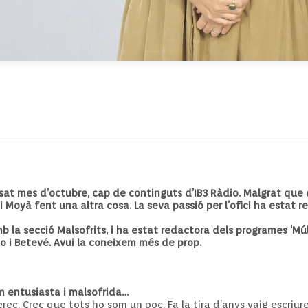
ssat mes d’octubre, cap de continguts d’IB3 Ràdio. Malgrat que 
ti Moyà fent una altra cosa. La seva passió per l’ofici ha esta
la secció Malsofrits, i ha estat redactora dels programes ‘Múltip
 i Betevé. Avui la coneixem més de prop.
om entusiasta i malsofrida…
rec. Crec que tots ho som un poc. Fa la tira d’anys vaig escriur