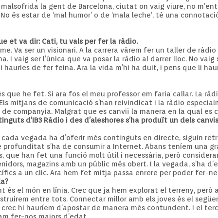
malsofrida la gent de Barcelona, ciutat on vaig viure, no m’e
. No és estar de ‘mal humor’ o de ‘mala leche’, té una connotaci
 et va dir: Cati, tu vals per fer la ràdio.
e. Va ser un visionari. A la carrera vàrem fer un taller de ràd
. I vaig ser l’única que va posar la ràdio al darrer lloc. No vaig 
hauries de fer feina. Ara la vida m’hi ha duit, i pens que li hauri
s que he fet. Si ara fos el meu professor em faria callar. La rà
s mitjans de comunicació s’han reivindicat i la ràdio especia
de companyia. Malgrat que es canviï la manera en la qual es 
inguts d’IB3 Ràdio i des d’aleshores s’ha produït un dels canvi
 cada vegada ha d’oferir més continguts en directe, siguin ret
 de profunditat s’ha de consumir a Internet. Abans teníem una 
, que han fet una funció molt útil i necessària, però consid
enidors, magazins amb un públic més obert. I la vegada, s’ha d’e
pecífics a un clic. Ara hem fet mitja passa enrere per poder fer-
la?
t és el món en línia. Crec que ja hem explorat el terreny, però
onstruirem entre tots. Connectar millor amb els joves és el següe
ò crec hi hauríem d’apostar de manera més contundent. I el ter
tam fer-nos majors d’edat.