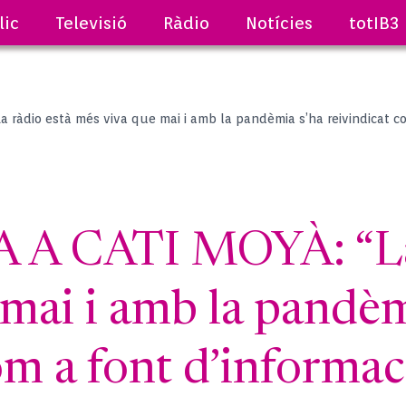
lic
Televisió
Ràdio
Notícies
totIB3
 ràdio està més viva que mai i amb la pandèmia s’ha reivindicat co
A CATI MOYÀ: “La 
mai i amb la pandèm
om a font d’informac