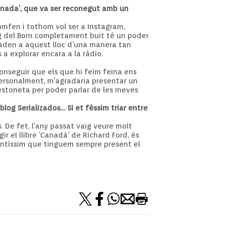
finada’, que va ser reconegut amb un
mfen i tothom vol ser a Instagram,
ig del Born completament buit té un poder
lladen a aquest lloc d’una manera tan
a explorar encara a la ràdio.
nseguir que els que hi feim feina ens
Personalment, m’agradaria presentar un
 estoneta per poder parlar de les meves
blog Serializados… Si et féssim triar entre
. De fet, l’any passat vaig veure molt
gir el llibre ‘Canadà’ de Richard Ford, és
antíssim que tinguem sempre present el