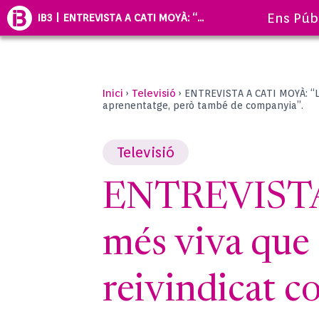
Ens Púb
IB3 | ENTREVISTA A CATI MOYÀ: “...
Inici
Televisió
›
›
ENTREVISTA A CATI MOYÀ: “La
aprenentatge, però també de companyia”.
Televisió
ENTREVISTA 
més viva que 
reivindicat c