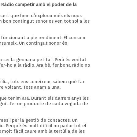
3 Ràdio competir amb el poder de la
cert que hem d’explorar més els nous
 bon contingut sonor es ven tot sol a les
a funcionant a ple rendiment. El consum
onsumeix. Un contingut sonor és
a ser la germana petita”. Però és veritat
r-ho a la ràdio. Ara bé, fer bona ràdio no
mília, tots ens coneixem, sabem què fan
re voltant. Tots anam a una.
ue tenim ara. Durant els darrers anys les
nseguit fer un producte de cada vegada de
mes i per la gestió de contactes. Un
. Perquè és molt difícil no parlar tot el
molt fàcil caure amb la tertúlia de les