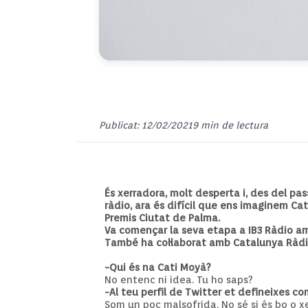
Publicat: 12/02/2021
9 min de lectura
És xerradora, molt desperta i, des del pa
ràdio, ara és difícil que ens imaginem Ca
Premis Ciutat de Palma.
Va començar la seva etapa a IB3 Ràdio amb 
També ha col·laborat amb Catalunya Ràdio
-Qui és na Cati Moyà?
No entenc ni idea. Tu ho saps?
-Al teu perfil de Twitter et defineixes c
Som un poc malsofrida. No sé si és bo o xe