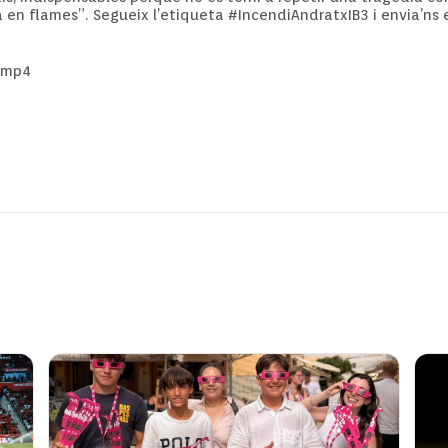
ra en flames”. Segueix l’etiqueta #IncendiAndratxIB3 i envia’ns
.mp4