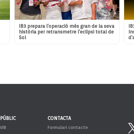
IB3 prepara l’operació més gran de la seva
IB
història per retransmetre l’eclipsi total de
In
Sol
d’
 PÚBLIC
CONTACTA
VIB
Formulari contacte