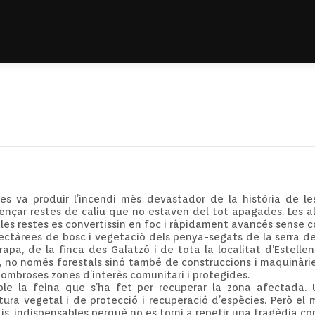
 es va produir l’incendi més devastador de la història de le
lençar restes de caliu que no estaven del tot apagades. Les a
les restes es convertissin en foc i ràpidament avancés sense co
hectàrees de bosc i vegetació dels penya-segats de la serra d
apa, de la finca des Galatzó i de tota la localitat d’Estellen
s, no només forestals sinó també de construccions i maquinàries
ombroses zones d’interès comunitari i protegides.
ible la feina que s’ha fet per recuperar la zona afectada.
tura vegetal i de protecció i recuperació d’espècies. Però e
dis, indispensables perquè no es torni a repetir una tragèdia com