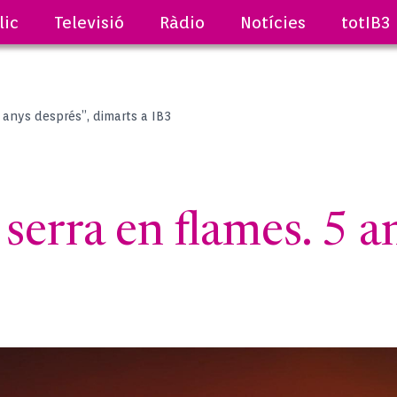
lic
Televisió
Ràdio
Notícies
totIB3
5 anys després”, dimarts a IB3
 serra en flames. 5 a