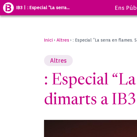
Ens Púb
IB3 | : Especial "La serra...
Inici
Altres
›
›
: Especial “La serra en flames. 
Altres
: Especial “La
dimarts a IB3