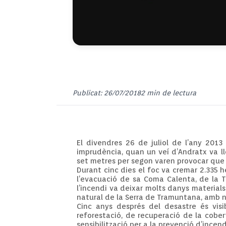
Publicat: 26/07/2018
2 min de lectura
El divendres 26 de juliol de l’any 2013
imprudència, quan un veí d’Andratx va l
set metres per segon varen provocar que 
Durant cinc dies el foc va cremar 2.335 
l’evacuació de sa Coma Calenta, de la Tr
l’incendi va deixar molts danys material
natural de la Serra de Tramuntana, amb n
Cinc anys després del desastre és vis
reforestació, de recuperació de la cober
sensibilització per a la prevenció d’incen