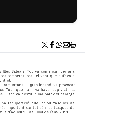
s Illes Balears. Tot va començar per una
ltes temperatures i el vent que bufava a
ntrol.
e Tramuntana. El gran incendi va provocar
cs. Tot i que no hi va haver cap víctima,
. El foc va destruir una part del paratge
 Una recuperació que inclou tasques de
l més important de tot són les tasques de
 la d’aquell 26 de juliol de l’any 2013.