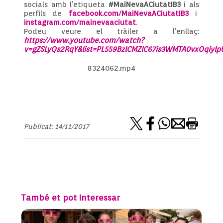
socials amb l’etiqueta
#MaiNevaACiutatIB3
i als
perfils de
facebook.com/MaiNevaACiutatIB3
i
instagram.com/mainevaaciutat
.
Podeu veure el tràiler a l’enllaç:
https://www.youtube.com/watch?
v=gZSLyQs2RqY&list=PL559BzlCMZlC67is3WMTA0vxOqiylp
8324062.mp4
Publicat: 14/11/2017
També et pot interessar