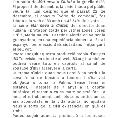
l’arribada de
Mai neva a Ciutat
a la graella d’IB3.
El proper 4 de desembre, la sèrie triada pel públic
veurà la llum després que el passat 22 de
desembre, al concurs “Sèrie de comèdia”, fos
triada a la web d’IB3 amb un 43,34% dels vots.
La sèrie
Mai neva a Ciutat
, del director Joan
Fullana i protagonitzada per Esther López, Josep
Orfila, Maria Bauçà i Caterina Alorda en va ser la
guanyadora, en una experiència pionera a l’Estat
espanyol, per elecció dels ciutadans mitjançant
el seu vot.
Podreu seguir aquesta producció pròpia d’IB3 per
IB3 Televisió, en directe al web IB3.org i també en
podreu veure tots els capítols al canal de
YouTube d’IB3 i al servei a la carta.
La trama s’inicia quan Neus Perelló ha perdut la
seva feina de becària a Londres i s’ha vist
obligada a tornar a Palma. Sense feina ni
estalvis, i després de 7 anys a la capital
britànica, el retorn a ca sa mare no serà fàcil. A
més, el retrobament amb els seus antics amics,
ara acomodats en la vida adulta, no ajudarà
Neus a sortir de la crisi existencial en què es
troba.
Podeu seguir aquesta producció a les xarxes